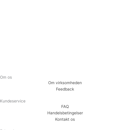
Tilmeld dig vores nyhedsbrev og vær den første til at
modtage nyheder om eksklusive tilbud og kampagner
Tilmeld
Om os
Om virksomheden
Feedback
Kundeservice
FAQ
Handelsbetingelser
Kontakt os