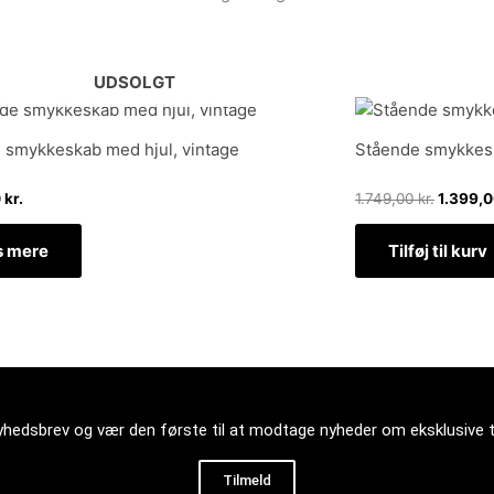
UDSOLGT
Den
oprinde
pris
 smykkeskab med hjul, vintage
Stående smykkesk
var:
1.749,00
0
kr.
1.749,00
kr.
1.399,
 mere
Tilføj til kurv
nyhedsbrev og vær den første til at modtage nyheder om eksklusive 
Tilmeld