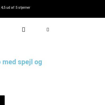
4,5 ud af 5 stjerner
Kurv
med spejl og