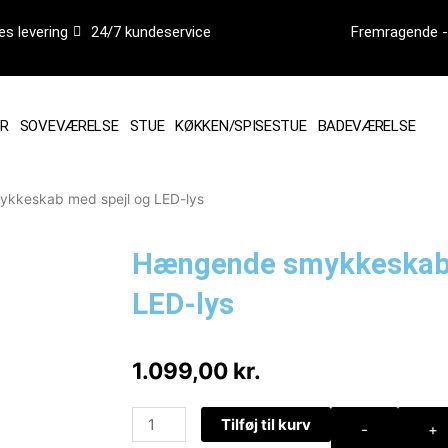
es levering
24/7 kundeservice
Fremragende - 
R
SOVEVÆRELSE
STUE
KØKKEN/SPISESTUE
BADEVÆRELSE
kkeskab med spejl og LED-lys
Hængende smykkeskab 
LED-lys
1.099,00
kr.
Hængende
Tilføj til kurv
-
+
smykkeskab