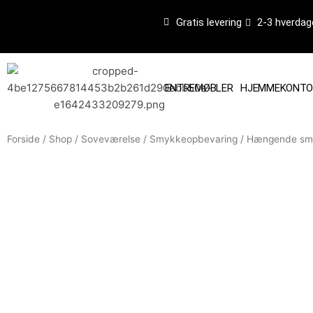
Gå
Gratis levering
2-3 hverdag
til
indholdet
ENTREMØBLER
HJEMMEKONTO
Forside
/
Shop
/
Soveværelse
/
Smykkeopbevaring
/ Hængende smy