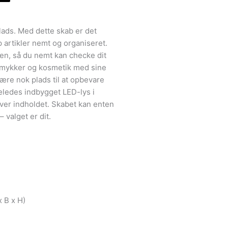
ads. Med dette skab er det
artikler nemt og organiseret.
ten, så du nemt kan checke dit
 smykker og kosmetik med sine
ære nok plads til at opbevare
eledes indbygget LED-lys i
over indholdet. Skabet kan enten
 valget er dit.
x B x H)