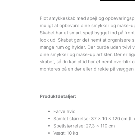
med
spejl
Flot smykkeskab med spejl og opbevaringspl
og
muligt at opbevare dine smykker og make-up 
LED-
Skabet har et smart spejl bygget ind på fron
lys
look ud. Skabet gør det nemt at organisere
antal
mange rum og hylder. Der burde uden tvivl v
dine smykker og make-up artikler. Der er lig
skabet, så du kan altid har et nemt overblik 
monteres på en dør eller direkte på væggen –
Produktdetaljer:
Farve hvid
Samlet størrelse: 37 x 10 x 120 cm (L 
Spejlstørrelse: 27,3 x 110 cm
Vægt: 10 kg