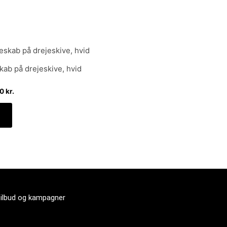
Den
lige
aktuelle
pris
ab på drejeskive, hvid
er:
 kr..
1.399,00 kr..
00
kr.
tilbud og kampagner