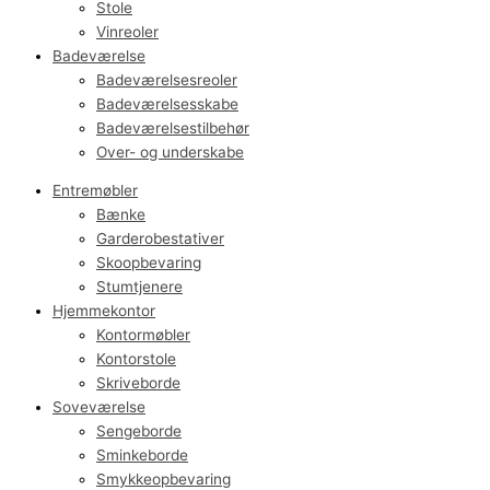
Stole
Vinreoler
Badeværelse
Badeværelsesreoler
Badeværelsesskabe
Badeværelsestilbehør
Over- og underskabe
Entremøbler
Bænke
Garderobestativer
Skoopbevaring
Stumtjenere
Hjemmekontor
Kontormøbler
Kontorstole
Skriveborde
Soveværelse
Sengeborde
Sminkeborde
Smykkeopbevaring