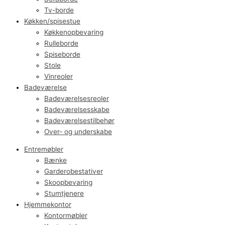
Tv-borde
Køkken/spisestue
Køkkenopbevaring
Rulleborde
Spiseborde
Stole
Vinreoler
Badeværelse
Badeværelsesreoler
Badeværelsesskabe
Badeværelsestilbehør
Over- og underskabe
Entremøbler
Bænke
Garderobestativer
Skoopbevaring
Stumtjenere
Hjemmekontor
Kontormøbler