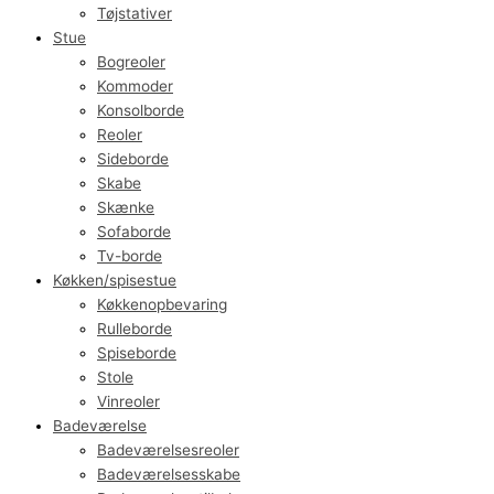
Tøjstativer
Stue
Bogreoler
Kommoder
Konsolborde
Reoler
Sideborde
Skabe
Skænke
Sofaborde
Tv-borde
Køkken/spisestue
Køkkenopbevaring
Rulleborde
Spiseborde
Stole
Vinreoler
Badeværelse
Badeværelsesreoler
Badeværelsesskabe