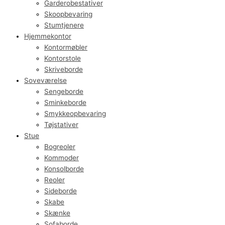
Garderobestativer
Skoopbevaring
Stumtjenere
Hjemmekontor
Kontormøbler
Kontorstole
Skriveborde
Soveværelse
Sengeborde
Sminkeborde
Smykkeopbevaring
Tøjstativer
Stue
Bogreoler
Kommoder
Konsolborde
Reoler
Sideborde
Skabe
Skænke
Sofaborde