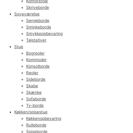
Kontorstole
Skriveborde
Soveværelse
Sengeborde
Sminkeborde
Smykkeopbevaring
Tøjstativer
Stue
Bogreoler
Kommoder
Konsolborde
Reoler
Sideborde
Skabe
Skænke
Sofaborde
Tv-borde
Køkken/spisestue
Køkkenopbevaring
Rulleborde
Spiseborde