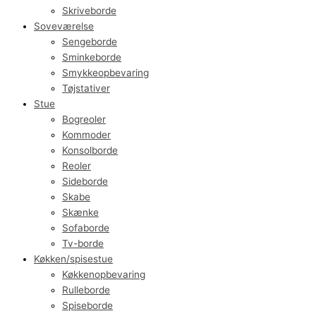
Skriveborde
Soveværelse
Sengeborde
Sminkeborde
Smykkeopbevaring
Tøjstativer
Stue
Bogreoler
Kommoder
Konsolborde
Reoler
Sideborde
Skabe
Skænke
Sofaborde
Tv-borde
Køkken/spisestue
Køkkenopbevaring
Rulleborde
Spiseborde