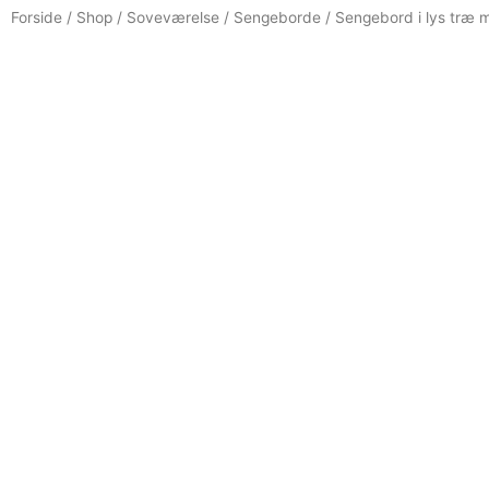
Forside
/
Shop
/
Soveværelse
/
Sengeborde
/ Sengebord i lys træ 