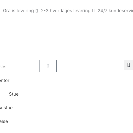
Gratis levering
2-3 hverdages levering
24/7 kundeservi
Kurv
ler
ntor
Stue
sestue
else