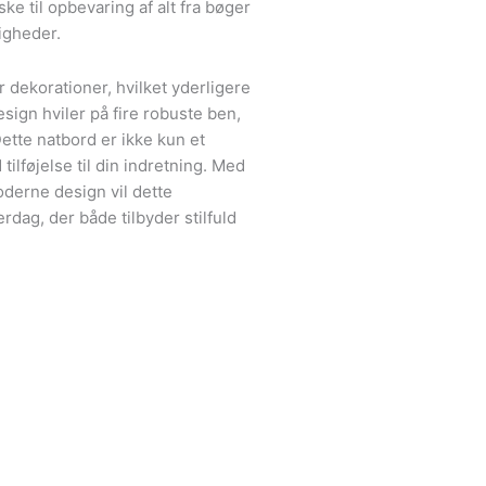
ske til opbevaring af alt fra bøger
igheder.
r dekorationer, hvilket yderligere
design hviler på fire robuste ben,
Dette natbord er ikke kun et
ilføjelse til din indretning. Med
oderne design vil dette
rdag, der både tilbyder stilfuld