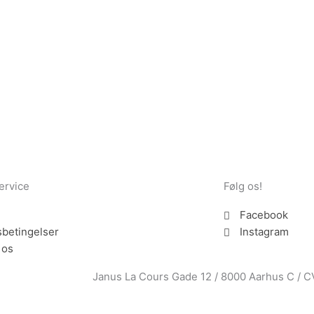
dtage nyheder om eksklusive tilbud og kampagner
ervice
Følg os!
Facebook
betingelser
Instagram
 os
Janus La Cours Gade 12 / 8000 Aarhus C / 