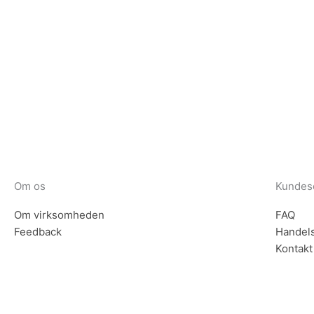
Tilmeld dig vores nyhedsbrev og vær den første til at mo
Tilmeld
Om os
Kundes
Om virksomheden
FAQ
Feedback
Handels
Kontakt