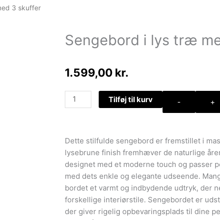
med 3 skuffer
Sengebord i lys træ me
1.599,00
kr.
Sengebord
Tilføj til kurv
-
+
i
lys
træ
Dette stilfulde sengebord er fremstillet i m
med
lysebrune finish fremhæver de naturlige åre
3
designet med et moderne touch og passer pe
skuffer
med dets enkle og elegante udseende. Mang
antal
bordet et varmt og indbydende udtryk, der
forskellige interiørstile. Sengebordet er uds
der giver rigelig opbevaringsplads til dine p