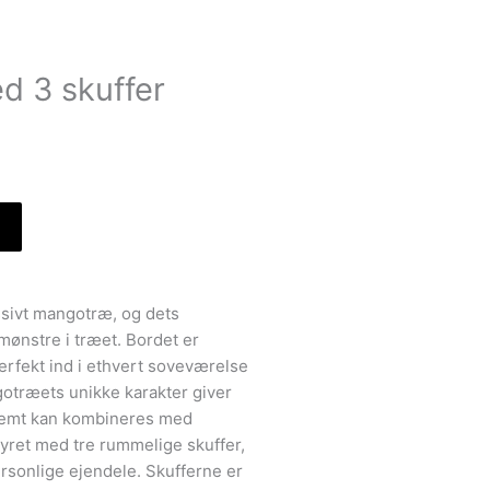
d 3 skuffer
assivt mangotræ, og dets
mønstre i træet. Bordet er
rfekt ind i ethvert soveværelse
otræets unikke karakter giver
 nemt kan kombineres med
tyret med tre rummelige skuffer,
ersonlige ejendele. Skufferne er