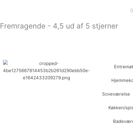
Gå
til
indholdet
Fremragende - 4,5 ud af 5 stjerner
Entremøb
Hjemmeko
Soveværelse
Køkken/spi
Badevær