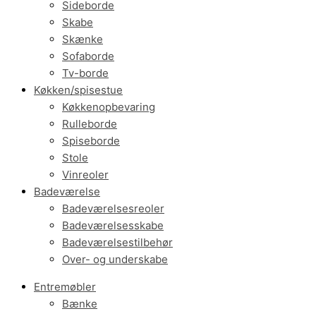
Sideborde
Skabe
Skænke
Sofaborde
Tv-borde
Køkken/spisestue
Køkkenopbevaring
Rulleborde
Spiseborde
Stole
Vinreoler
Badeværelse
Badeværelsesreoler
Badeværelsesskabe
Badeværelsestilbehør
Over- og underskabe
Entremøbler
Bænke