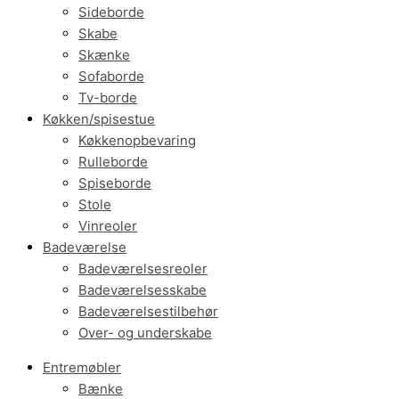
Sideborde
Skabe
Skænke
Sofaborde
Tv-borde
Køkken/spisestue
Køkkenopbevaring
Rulleborde
Spiseborde
Stole
Vinreoler
Badeværelse
Badeværelsesreoler
Badeværelsesskabe
Badeværelsestilbehør
Over- og underskabe
Entremøbler
Bænke