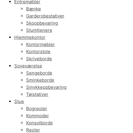
Entremøbler
Bænke
Garderobestativer
Skoopbevaring
Stumtjenere
Hjemmekontor
Kontormøbler
Kontorstole
Skriveborde
Soveværelse
Sengeborde
Sminkeborde
Smykkeopbevaring
Tøjstativer
Stue
Bogreoler
Kommoder
Konsolborde
Reoler