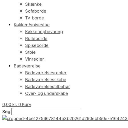
Skænke
Sofaborde
Tv-borde
Køkken/spisestue
Køkkenopbevaring
Rulleborde
Spiseborde
Stole
Vinreoler
Badeværelse
Badeværelsesreoler
Badeværelsesskabe
Badeværelsestilbehør
Over- og underskabe
0,00
kr.
0
Kurv
Søg