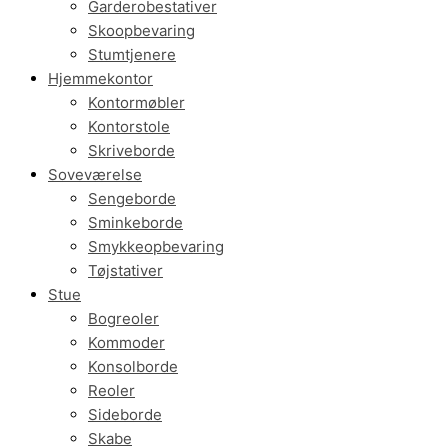
Garderobestativer
Skoopbevaring
Stumtjenere
Hjemmekontor
Kontormøbler
Kontorstole
Skriveborde
Soveværelse
Sengeborde
Sminkeborde
Smykkeopbevaring
Tøjstativer
Stue
Bogreoler
Kommoder
Konsolborde
Reoler
Sideborde
Skabe