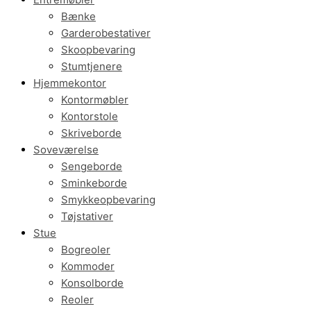
Bænke
Garderobestativer
Skoopbevaring
Stumtjenere
Hjemmekontor
Kontormøbler
Kontorstole
Skriveborde
Soveværelse
Sengeborde
Sminkeborde
Smykkeopbevaring
Tøjstativer
Stue
Bogreoler
Kommoder
Konsolborde
Reoler