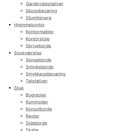
Garderobestativer
Skoopbevaring
Stumtjenere
Hjemmekontor
Kontormøbler
Kontorstole
Skriveborde
Soveværelse
Sengeborde
Sminkeborde
Smykkeopbevaring
Tøjstativer
Stue
Bogreoler
Kommoder
Konsolborde
Reoler
Sideborde
Skabe