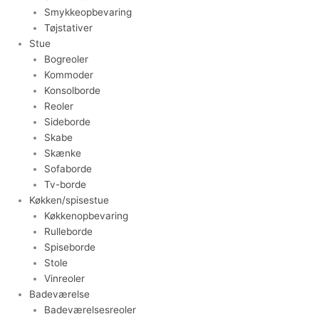
Smykkeopbevaring
Tøjstativer
Stue
Bogreoler
Kommoder
Konsolborde
Reoler
Sideborde
Skabe
Skænke
Sofaborde
Tv-borde
Køkken/spisestue
Køkkenopbevaring
Rulleborde
Spiseborde
Stole
Vinreoler
Badeværelse
Badeværelsesreoler