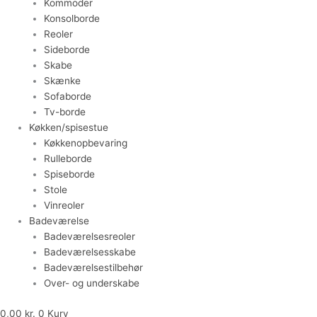
Kommoder
Konsolborde
Reoler
Sideborde
Skabe
Skænke
Sofaborde
Tv-borde
Køkken/spisestue
Køkkenopbevaring
Rulleborde
Spiseborde
Stole
Vinreoler
Badeværelse
Badeværelsesreoler
Badeværelsesskabe
Badeværelsestilbehør
Over- og underskabe
0,00
kr.
0
Kurv