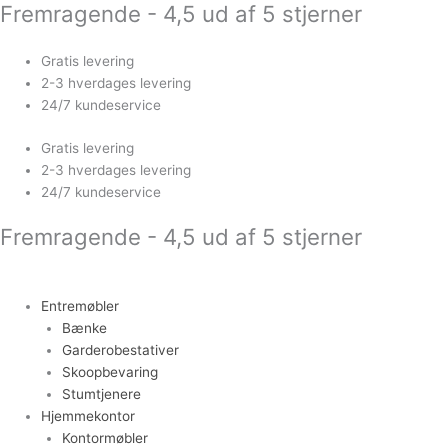
Fremragende - 4,5 ud af 5 stjerner
Gå
Rullebord
til
med
indholdet
bakke
Gratis levering
og
2-3 hverdages levering
træhylder
24/7 kundeservice
antal
Gratis levering
2-3 hverdages levering
24/7 kundeservice
Fremragende - 4,5 ud af 5 stjerner
Entremøbler
Bænke
Garderobestativer
Skoopbevaring
Stumtjenere
Hjemmekontor
Kontormøbler