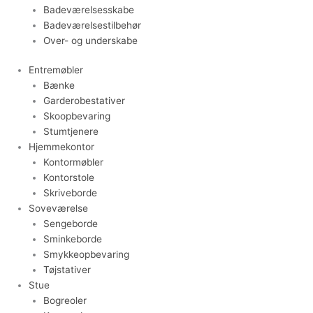
Badeværelsesskabe
Badeværelsestilbehør
Over- og underskabe
Entremøbler
Bænke
Garderobestativer
Skoopbevaring
Stumtjenere
Hjemmekontor
Kontormøbler
Kontorstole
Skriveborde
Soveværelse
Sengeborde
Sminkeborde
Smykkeopbevaring
Tøjstativer
Stue
Bogreoler