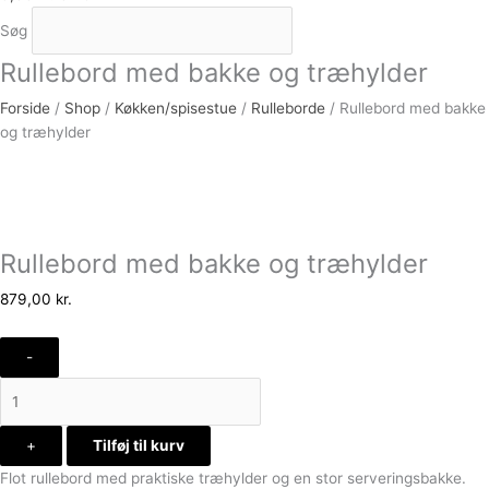
Søg
Rullebord med bakke og træhylder
Forside
/
Shop
/
Køkken/spisestue
/
Rulleborde
/ Rullebord med bakke
og træhylder
Rullebord med bakke og træhylder
879,00
kr.
-
+
Tilføj til kurv
Flot rullebord med praktiske træhylder og en stor serveringsbakke.