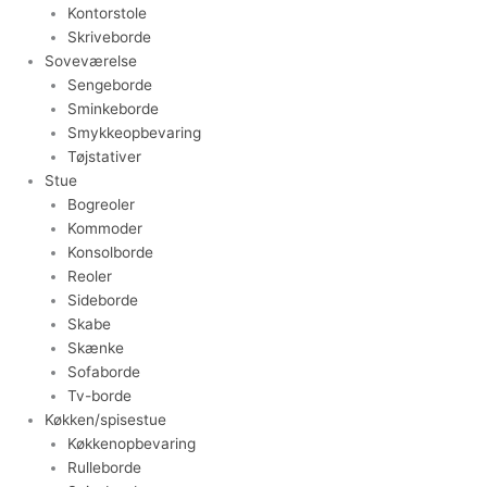
Kontorstole
Skriveborde
Soveværelse
Sengeborde
Sminkeborde
Smykkeopbevaring
Tøjstativer
Stue
Bogreoler
Kommoder
Konsolborde
Reoler
Sideborde
Skabe
Skænke
Sofaborde
Tv-borde
Køkken/spisestue
Køkkenopbevaring
Rulleborde