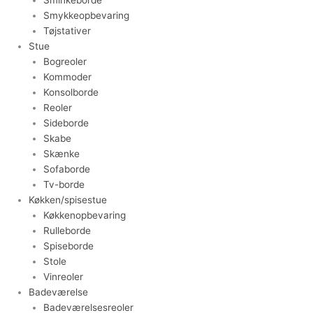
Smykkeopbevaring
Tøjstativer
Stue
Bogreoler
Kommoder
Konsolborde
Reoler
Sideborde
Skabe
Skænke
Sofaborde
Tv-borde
Køkken/spisestue
Køkkenopbevaring
Rulleborde
Spiseborde
Stole
Vinreoler
Badeværelse
Badeværelsesreoler