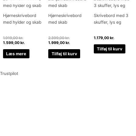
oprindelige
aktuelle
oprindelige
aktuelle
pris
pris
pris
pris
var:
er:
var:
er:
Hjørneskrivebord
Hjørneskrivebord
Skrivebord med 3
1.919,00 kr..
1.599,00 kr..
2.399,00 kr..
1.999,00 kr..
med hylder og skab
med skab
skuffer, lys eg
1.919,00
kr.
2.399,00
kr.
1.179,00
kr.
1.599,00
kr.
1.999,00
kr.
Tilføj til kurv
Læs mere
Tilføj til kurv
Trustpilot
Tilmeld dig vores nyhedsbrev og vær den første til at
modtage nyheder om eksklusive tilbud og kampagner