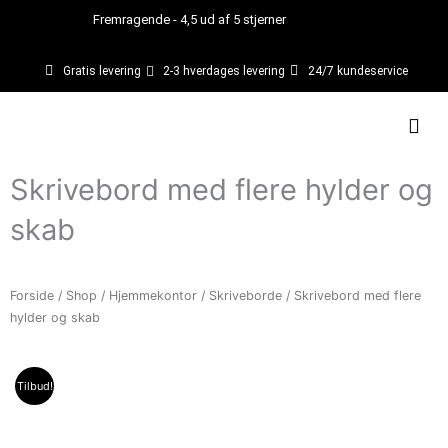
Gå
Fremragende - 4,5 ud af 5 stjerner
til
indholdet
Gratis levering
2-3 hverdages levering
24/7 kundeservice
Kurv
Skrivebord med flere hylder og
skab
Forside
/
Shop
/
Hjemmekontor
/
Skriveborde
/ Skrivebord med flere
hylder og skab
Tilbud!