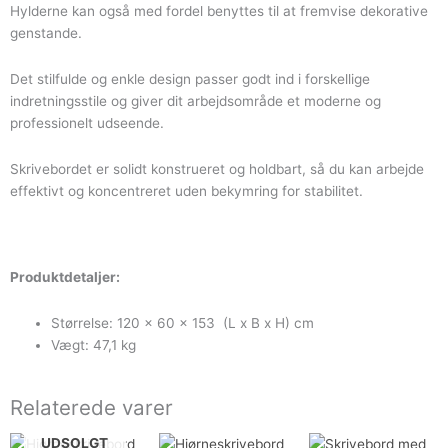
Hylderne kan også med fordel benyttes til at fremvise dekorative
genstande.
Det stilfulde og enkle design passer godt ind i forskellige
indretningsstile og giver dit arbejdsområde et moderne og
professionelt udseende.
Skrivebordet er solidt konstrueret og holdbart, så du kan arbejde
effektivt og koncentreret uden bekymring for stabilitet.
Produktdetaljer:
Størrelse: 120 x 60 x 153 (L x B x H) cm
Vægt: 47,1 kg
Relaterede varer
Den
Den
Den
Den
UDSOLGT