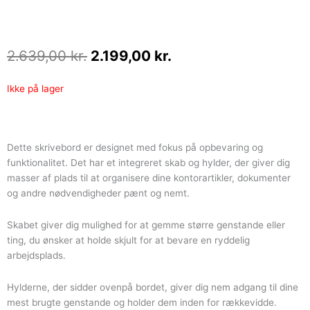
Den
Den
2.639,00
kr.
2.199,00
kr.
oprindelige
aktuelle
pris
pris
Ikke på lager
var:
er:
2.639,00 kr..
2.199,00 kr..
Dette skrivebord er designet med fokus på opbevaring og
funktionalitet. Det har et integreret skab og hylder, der giver dig
masser af plads til at organisere dine kontorartikler, dokumenter
og andre nødvendigheder pænt og nemt.
Skabet giver dig mulighed for at gemme større genstande eller
ting, du ønsker at holde skjult for at bevare en ryddelig
arbejdsplads.
Hylderne, der sidder ovenpå bordet, giver dig nem adgang til dine
mest brugte genstande og holder dem inden for rækkevidde.