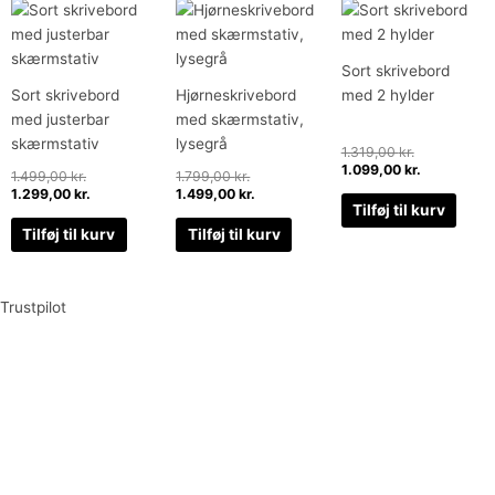
Den
Den
Den
Den
Den
Den
oprindelige
aktuelle
oprindelige
aktuelle
oprindelige
aktuelle
pris
pris
pris
pris
pris
pris
var:
er:
var:
er:
var:
er:
Sort skrivebord
1.499,00 kr..
1.299,00 kr..
1.799,00 kr..
1.499,00 kr..
1.319,00 kr..
1.099,00 kr
Sort skrivebord
Hjørneskrivebord
med 2 hylder
med justerbar
med skærmstativ,
skærmstativ
lysegrå
1.319,00
kr.
1.099,00
kr.
1.499,00
kr.
1.799,00
kr.
1.299,00
kr.
1.499,00
kr.
Tilføj til kurv
Tilføj til kurv
Tilføj til kurv
Trustpilot