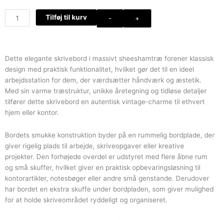
Retro
Tilføj til kurv
-
+
skrivebord
med
opbevaring
i
Dette elegante skrivebord i massivt sheeshamtræ forener klassisk
massivt
design med praktisk funktionalitet, hvilket gør det til en ideel
træ
arbejdsstation for dem, der værdsætter håndværk og æstetik.
antal
Med sin varme træstruktur, unikke åretegning og tidløse detaljer
tilfører dette skrivebord en autentisk vintage-charme til ethvert
hjem eller kontor.
Bordets smukke konstruktion byder på en rummelig bordplade, der
giver rigelig plads til arbejde, skriveopgaver eller kreative
projekter. Den forhøjede overdel er udstyret med flere åbne rum
og små skuffer, hvilket giver en praktisk opbevaringsløsning til
kontorartikler, notesbøger eller andre små genstande. Derudover
har bordet en ekstra skuffe under bordpladen, som giver mulighed
for at holde skriveområdet ryddeligt og organiseret.