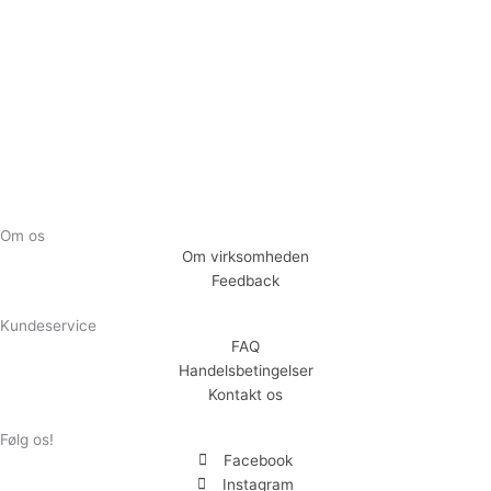
Tilmeld dig vores nyhedsbrev og vær den første til at
modtage nyheder om eksklusive tilbud og kampagner
Tilmeld
Om os
Om virksomheden
Feedback
Kundeservice
FAQ
Handelsbetingelser
Kontakt os
Følg os!
Facebook
Instagram