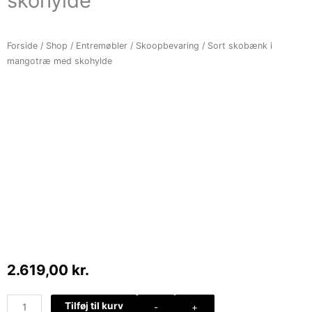
skohylde
Forside
/
Shop
/
Entremøbler
/
Skoopbevaring
/ Sort skobænk i
mangotræ med skohylde
2.619,00
kr.
Sort
Tilføj til kurv
-
+