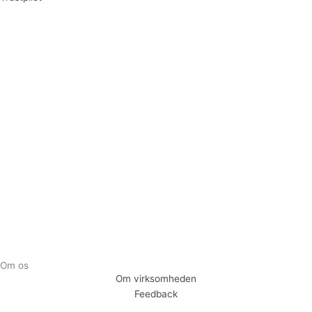
Tilmeld dig vores nyhedsbrev og vær den første til at
modtage nyheder om eksklusive tilbud og kampagner
Tilmeld
Om os
Om virksomheden
Feedback