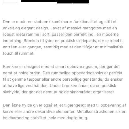
skobænk
i
mangotræ
med
Denne moderne skobænk kombinerer funktionalitet og stil i et
skohylde
enkelt og elegant design. Lavet af massivt mangotræ med en
antal
robust metalramme i sort, passer den perfekt ind i en moderne
indretning. Bænken tilbyder en praktisk siddeplads, der er ideel til
entréen eller gangen, samtidig med at den tilføjer et minimalistisk
touch til rummet.
Bænken er designet med et smart opbevaringsrum, der gør det
nemt at holde orden. Den rummelige opbevaringsboks er perfekt
til at gemme tæpper eller andre personlige genstande, du ønsker
at have lige ved hånden. Under bænken finder du en praktisk
skohylde, der gør det nemt at holde skoområdet organiseret.
Den åbne hylde giver også et let tilgængeligt sted til opbevaring af
kurve eller andre dekorative elementer. Metalkonstruktionen sikrer
holdbarhed og stabilitet, selv med daglig brug.