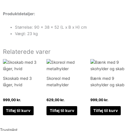
Produktdetaljer:
Størrelse: 90 x 38 x 52 (L x B x H) cm
Vægt: 23 kg
Relaterede varer
Skoskab med 3
Skoreol med
Bænk med 9
låger, hvid
metalhylder
skohylder og skab
999,00
kr.
629,00
kr.
999,00
kr.
Tilføj til kurv
Tilføj til kurv
Tilføj til kurv
Trustpilot