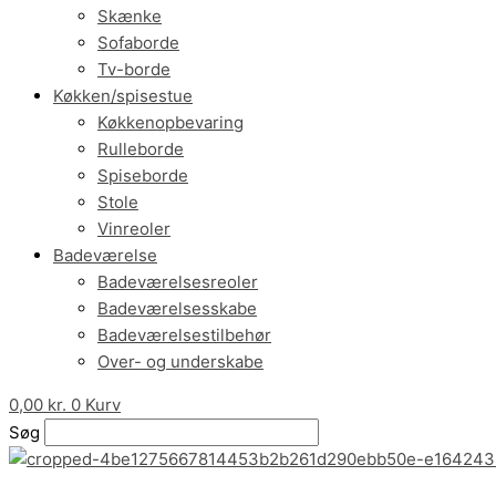
Skænke
Sofaborde
Tv-borde
Køkken/spisestue
Køkkenopbevaring
Rulleborde
Spiseborde
Stole
Vinreoler
Badeværelse
Badeværelsesreoler
Badeværelsesskabe
Badeværelsestilbehør
Over- og underskabe
0,00
kr.
0
Kurv
Søg