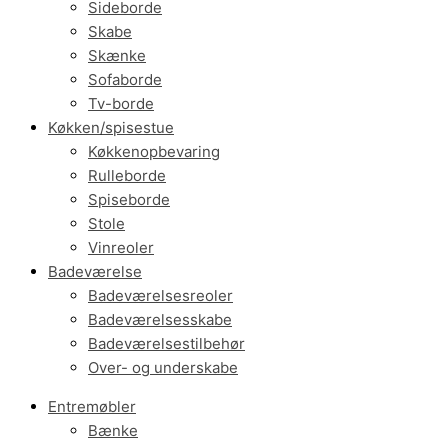
Sideborde
Skabe
Skænke
Sofaborde
Tv-borde
Køkken/spisestue
Køkkenopbevaring
Rulleborde
Spiseborde
Stole
Vinreoler
Badeværelse
Badeværelsesreoler
Badeværelsesskabe
Badeværelsestilbehør
Over- og underskabe
Entremøbler
Bænke