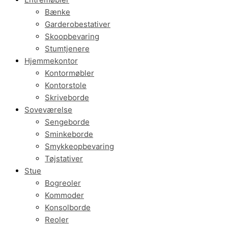
Bænke
Garderobestativer
Skoopbevaring
Stumtjenere
Hjemmekontor
Kontormøbler
Kontorstole
Skriveborde
Soveværelse
Sengeborde
Sminkeborde
Smykkeopbevaring
Tøjstativer
Stue
Bogreoler
Kommoder
Konsolborde
Reoler