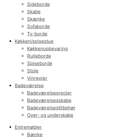
Sideborde
Skabe
Skænke
Sofaborde
Tv-borde
Køkken/spisestue
Køkkenopbevaring
Rulleborde
Spiseborde
Stole
Vinreoler
Badeværelse
Badeværelsesreoler
Badeværelsesskabe
Badeværelsestilbehør
Over- og underskabe
Entremøbler
Bænke