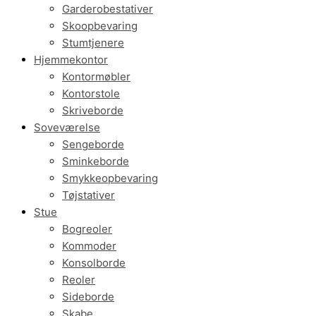
Garderobestativer
Skoopbevaring
Stumtjenere
Hjemmekontor
Kontormøbler
Kontorstole
Skriveborde
Soveværelse
Sengeborde
Sminkeborde
Smykkeopbevaring
Tøjstativer
Stue
Bogreoler
Kommoder
Konsolborde
Reoler
Sideborde
Skabe