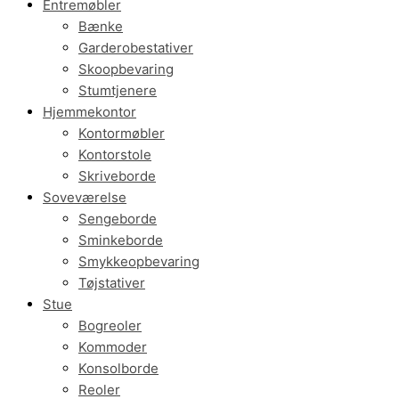
Entremøbler
Bænke
Garderobestativer
Skoopbevaring
Stumtjenere
Hjemmekontor
Kontormøbler
Kontorstole
Skriveborde
Soveværelse
Sengeborde
Sminkeborde
Smykkeopbevaring
Tøjstativer
Stue
Bogreoler
Kommoder
Konsolborde
Reoler