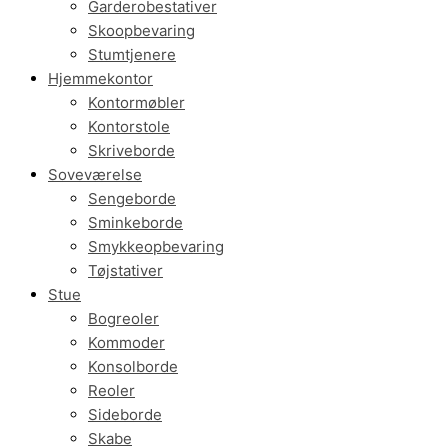
Garderobestativer
Skoopbevaring
Stumtjenere
Hjemmekontor
Kontormøbler
Kontorstole
Skriveborde
Soveværelse
Sengeborde
Sminkeborde
Smykkeopbevaring
Tøjstativer
Stue
Bogreoler
Kommoder
Konsolborde
Reoler
Sideborde
Skabe