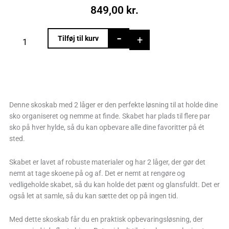
849,00
kr.
Skoskab
-
+
Tilføj til kurv
med
2
låger,
hvid
antal
Denne skoskab med 2 låger er den perfekte løsning til at holde dine
sko organiseret og nemme at finde. Skabet har plads til flere par
sko på hver hylde, så du kan opbevare alle dine favoritter på ét
sted.
Skabet er lavet af robuste materialer og har 2 låger, der gør det
nemt at tage skoene på og af. Det er nemt at rengøre og
vedligeholde skabet, så du kan holde det pænt og glansfuldt. Det er
også let at samle, så du kan sætte det op på ingen tid.
Med dette skoskab får du en praktisk opbevaringsløsning, der