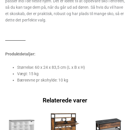
passer ind i de fleste hjem. Det er ideelt til at opbevare sko i entreen,
så du kan tage dem på, når du går ud ad døren. Så hvis du vil have
et skoskab, der er praktisk, robust og har plads til mange sko, så er
dette det perfekte valg.
Produktdetaljer:
Størrelse: 60 x 24 x 83,5 cm (L x B x H)
Vægt: 15 kg
Bæreevne pr skohylde: 10 kg
Relaterede varer