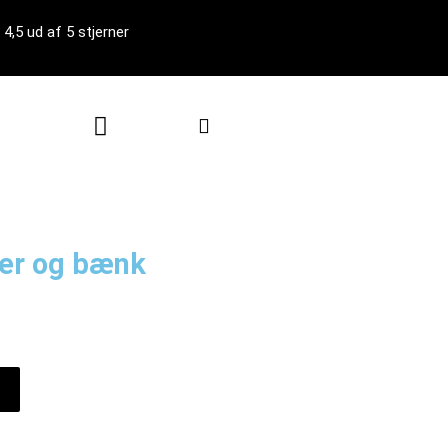
4,5 ud af 5 stjerner
Kurv
der og bænk