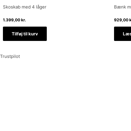
Skoskab med 4 låger
Bænk me
1.399,00
kr.
929,00
k
Tilføj til kurv
Læs
Trustpilot
Tilmeld dig vores nyhedsbrev og vær den første til at mo
Tilmeld