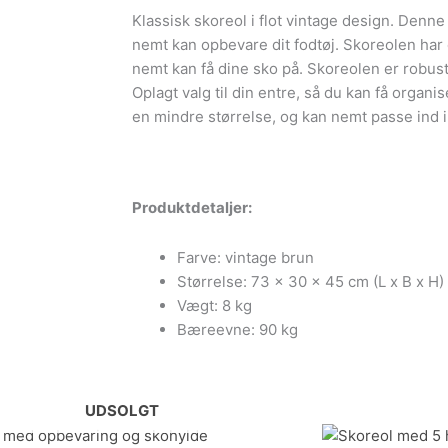
2
Klassisk skoreol i flot vintage design. Denne
hylder
nemt kan opbevare dit fodtøj. Skoreolen har
og
nemt kan få dine sko på. Skoreolen er robust
bænk
Oplagt valg til din entre, så du kan få organi
antal
en mindre størrelse, og kan nemt passe ind 
Produktdetaljer:
Farve: vintage brun
Størrelse: 73 x 30 x 45 cm (L x B x H)
Vægt: 8 kg
Bæreevne: 90 kg
UDSOLGT