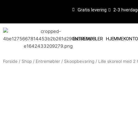
Gå
Gratis levering
2-3 hverdag
til
indholdet
ENTREMØBLER
HJEMMEKONTO
Forside
/
Shop
/
Entremøbler
/
Skoopbevaring
/ Lille skoreol med 2