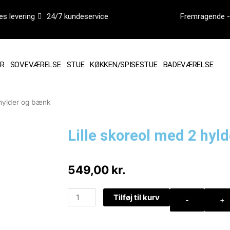
es levering
24/7 kundeservice
Fremragende - 
R
SOVEVÆRELSE
STUE
KØKKEN/SPISESTUE
BADEVÆRELSE
 hylder og bænk
Lille skoreol med 2 hyl
549,00
kr.
Lille
Tilføj til kurv
-
+
skoreol
med