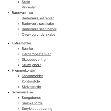
Stole
Vinreoler
Badeværelse
Badeværelsesreoler
Badeværelsesskabe
Badeværelsestilbehør
Over- og underskabe
Entremøbler
Bænke
Garderobestativer
Skoopbevaring
Stumtjenere
Hjemmekontor
Kontormøbler
Kontorstole
Skriveborde
Soveværelse
Sengeborde
Sminkeborde
Smykkeopbevaring