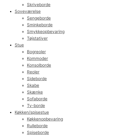
Skriveborde
Soveværelse
Sengeborde
Sminkeborde
Smykkeopbevaring
Tøjstativer
Stue
Bogreoler
Kommoder
Konsolborde
Reoler
Sideborde
Skabe
Skænke
Sofaborde
Tv-borde
Køkken/spisestue
Køkkenopbevaring
Rulleborde
Spiseborde