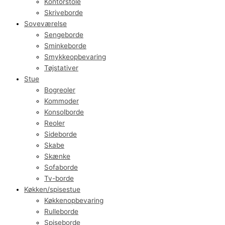
Kontorstole
Skriveborde
Soveværelse
Sengeborde
Sminkeborde
Smykkeopbevaring
Tøjstativer
Stue
Bogreoler
Kommoder
Konsolborde
Reoler
Sideborde
Skabe
Skænke
Sofaborde
Tv-borde
Køkken/spisestue
Køkkenopbevaring
Rulleborde
Spiseborde