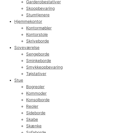
Garderobestativer
Skoopbevaring
Stumtjenere
Hjemmekontor
Kontormøbler
Kontorstole
Skriveborde
Soveværelse
Sengeborde
Sminkeborde
Smykkeopbevaring
Tøjstativer
Stue
Bogreoler
Kommoder
Konsolborde
Reoler
Sideborde
Skabe
Skænke
Sofaborde