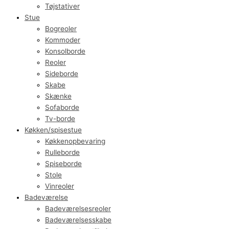
Tøjstativer
Stue
Bogreoler
Kommoder
Konsolborde
Reoler
Sideborde
Skabe
Skænke
Sofaborde
Tv-borde
Køkken/spisestue
Køkkenopbevaring
Rulleborde
Spiseborde
Stole
Vinreoler
Badeværelse
Badeværelsesreoler
Badeværelsesskabe