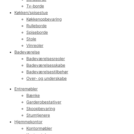
Tv-borde
Køkken/spisestue
Køkkenopbevaring
Rulleborde
Spiseborde
Stole
Vinreoler
Badeværelse
Badeværelsesreoler
Badeværelsesskabe
Badeværelsestilbehør
Over- og underskabe
Entremøbler
Bænke
Garderobestativer
Skoopbevaring
Stumtjenere
Hjemmekontor
Kontormøbler