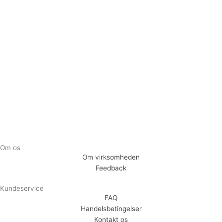
Tilmeld dig vores nyhedsbrev og vær den første til at
modtage nyheder om eksklusive tilbud og kampagner
Tilmeld
Om os
Om virksomheden
Feedback
Kundeservice
FAQ
Handelsbetingelser
Kontakt os