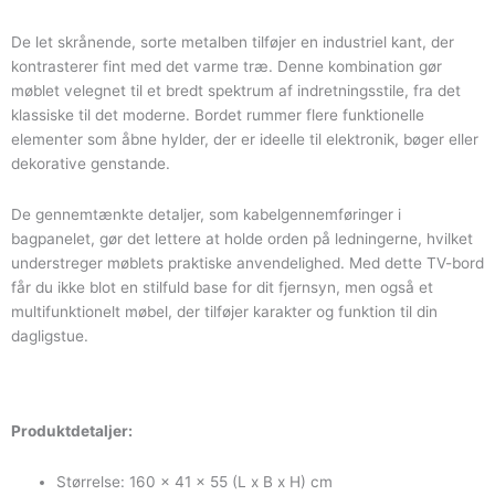
antal
De let skrånende, sorte metalben tilføjer en industriel kant, der
kontrasterer fint med det varme træ. Denne kombination gør
møblet velegnet til et bredt spektrum af indretningsstile, fra det
klassiske til det moderne. Bordet rummer flere funktionelle
elementer som åbne hylder, der er ideelle til elektronik, bøger eller
dekorative genstande.
De gennemtænkte detaljer, som kabelgennemføringer i
bagpanelet, gør det lettere at holde orden på ledningerne, hvilket
understreger møblets praktiske anvendelighed. Med dette TV-bord
får du ikke blot en stilfuld base for dit fjernsyn, men også et
multifunktionelt møbel, der tilføjer karakter og funktion til din
dagligstue.
Produktdetaljer:
Størrelse: 160 x 41 x 55 (L x B x H) cm