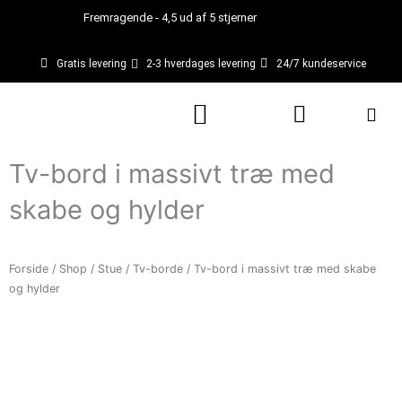
Gå
Fremragende - 4,5 ud af 5 stjerner
til
indholdet
Gratis levering
2-3 hverdages levering
24/7 kundeservice
Kurv
Tv-bord i massivt træ med
skabe og hylder
Forside
/
Shop
/
Stue
/
Tv-borde
/ Tv-bord i massivt træ med skabe
og hylder