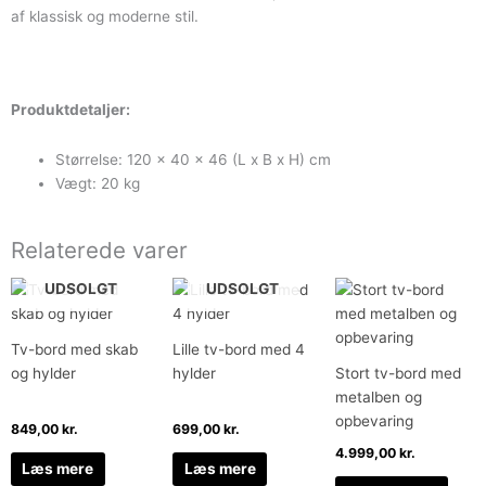
af klassisk og moderne stil.
Produktdetaljer:
Størrelse: 120 x 40 x 46 (L x B x H) cm
Vægt: 20 kg
Relaterede varer
UDSOLGT
UDSOLGT
Tv-bord med skab
Lille tv-bord med 4
og hylder
hylder
Stort tv-bord med
metalben og
opbevaring
849,00
kr.
699,00
kr.
4.999,00
kr.
Læs mere
Læs mere