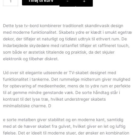
Tilføj til kurv
-
+
bord
i
lyst
egetræ
Dette lyse tv-bord kombinerer traditionelt skandinvasik design
med
med moderne funktionalitet. Skabets ydre er klædt i smukt egetræ
2
dekor, der tilføjer et naturligt og tidløst udtryk til ethvert rum. De
låger
indarbejdede skydedøre med rattanflet tilføjer et raffineret touch,
med
som både er æstetisk tiltalende og praktisk, da det skjuler
rattanflet
elektronik og tilbehør diskret.
antal
Ud over sit elegante udseende er TV-skabet designet med
funktionalitet i tankerne. Det rummelige midterrum giver mulighed
for opbevaring af medieenheder, mens de to ydre rum er perfekte
til at gemme mindre genstande væk. De sorte håndtag står i
kontrast til det lyse træ, hvilket understreger skabets
minimalistiske charme. D
e sorte metalben giver stabilitet og en moderne kant, samtidig
med at de hæver skabet fra gulvet, hvilket giver en let og luftig
følelse. Det er ideelt til moderne stuer, der ønsker en kombination