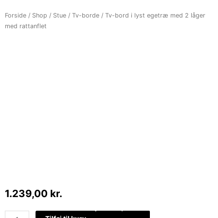
Forside
/
Shop
/
Stue
/
Tv-borde
/ Tv-bord i lyst egetræ med 2 låger
med rattanflet
1.239,00
kr.
Tv-