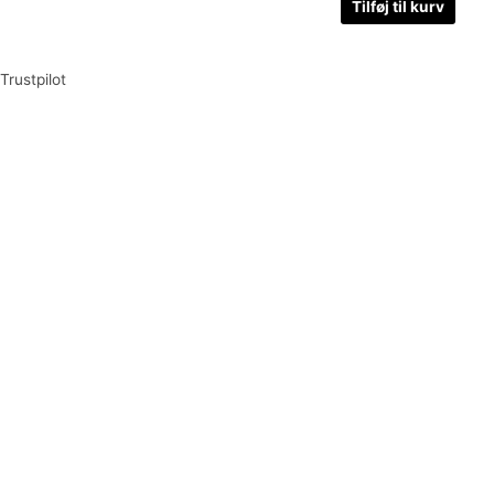
Tilføj til kurv
Trustpilot
Tilmeld dig vores nyhedsbrev og vær den første til at
modtage nyheder om eksklusive tilbud og kampagner
Tilmeld