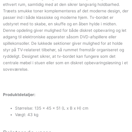
2
ethvert rum, samtidig med at den sikrer langvarig holdbarhed.
skabe
Træets smukke toner komplementeres af det moderne design, der
og
passer ind i både klassiske og moderne hjem. Tv-bordet er
skuffe
udstyret med to skabe, en skuffe og en åben hylde i midten.
antal
Denne opdeling giver mulighed for både diskret opbevaring og let
adgang til elektroniske apparater såsom DVD-afspillere eller
spillekonsoller. De lukkede sektioner giver mulighed for at holde
styr på TV-relateret tilbehør, så rummet fremstår organiseret og
ryddeligt. Designet sikrer, at tv-bordet kan fungere som det
centrale møbel i stuen eller som en diskret opbevaringsløsning i et
soveværelse.
Produktdetaljer:
Størrelse: 135 x 45 x 51 (L x B x H) cm
Vægt: 43 kg