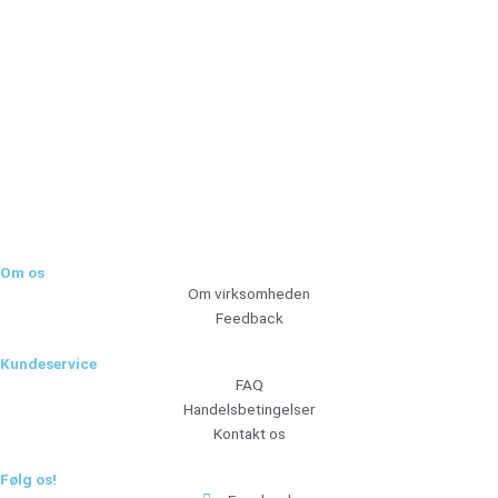
Tilmeld dig vores nyhedsbrev og vær den første til at
modtage nyheder om eksklusive tilbud og kampagner
Tilmeld
Om os
Om virksomheden
Feedback
Kundeservice
FAQ
Handelsbetingelser
Kontakt os
Følg os!