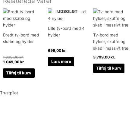
Relaterede varer
Den
Den
UDSOLGT
oprindelige
aktuelle
pris
pris
var:
er:
Lille tv-bord med 4
1.099,00 kr..
1.049,00 kr..
Bredt tv-bord med
hylder
Tv-bord med
skabe og hylder
hylder, skuffe og
skab i massivt træ
699,00
kr.
1.099,00
kr.
3.799,00
kr.
Læs mere
1.049,00
kr.
Tilføj til kurv
Tilføj til kurv
Trustpilot