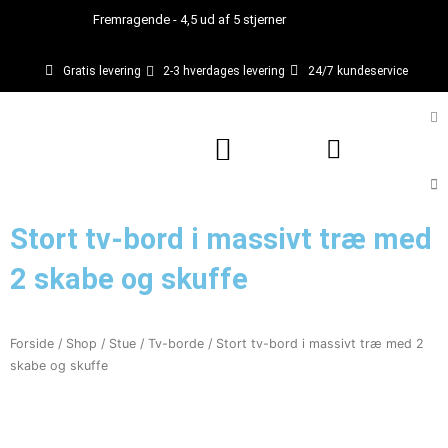
Gå
Fremragende - 4,5 ud af 5 stjerner
til
indholdet
Gratis levering
2-3 hverdages levering
24/7 kundeservice
Søg
Kurv
Stort tv-bord i massivt træ med
2 skabe og skuffe
Forside
/
Shop
/
Stue
/
Tv-borde
/ Stort tv-bord i massivt træ med 2
skabe og skuffe