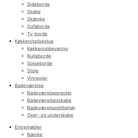
Sideborde
Skabe
Skænke
Sofaborde
Tv-borde
Køkken/spisestue
Køkkenopbevaring
Rulleborde
Spiseborde
Stole
Vinreoler
Badeværelse
Badeværelsesreoler
Badeværelsesskabe
Badeværelsestilbehør
Over- og underskabe
Entremøbler
Bænke