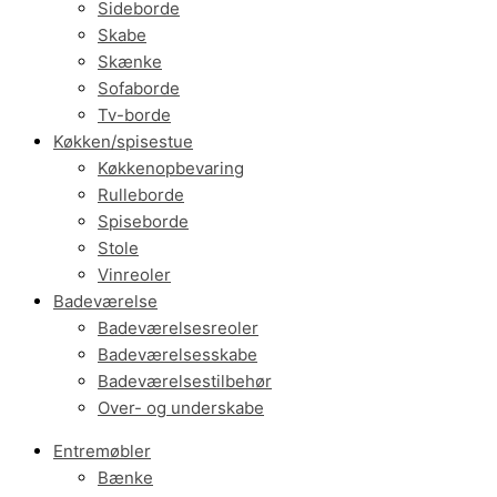
Sideborde
Skabe
Skænke
Sofaborde
Tv-borde
Køkken/spisestue
Køkkenopbevaring
Rulleborde
Spiseborde
Stole
Vinreoler
Badeværelse
Badeværelsesreoler
Badeværelsesskabe
Badeværelsestilbehør
Over- og underskabe
Entremøbler
Bænke