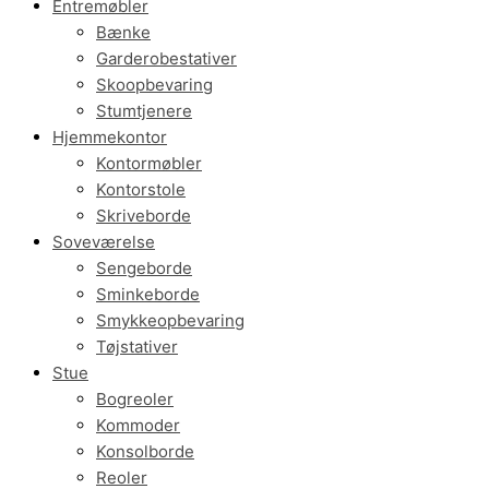
Entremøbler
Bænke
Garderobestativer
Skoopbevaring
Stumtjenere
Hjemmekontor
Kontormøbler
Kontorstole
Skriveborde
Soveværelse
Sengeborde
Sminkeborde
Smykkeopbevaring
Tøjstativer
Stue
Bogreoler
Kommoder
Konsolborde
Reoler