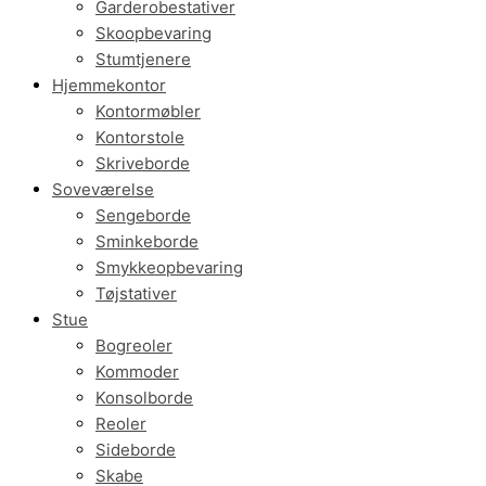
Garderobestativer
Skoopbevaring
Stumtjenere
Hjemmekontor
Kontormøbler
Kontorstole
Skriveborde
Soveværelse
Sengeborde
Sminkeborde
Smykkeopbevaring
Tøjstativer
Stue
Bogreoler
Kommoder
Konsolborde
Reoler
Sideborde
Skabe