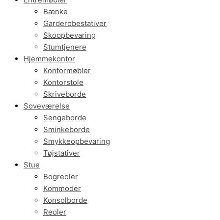
Bænke
Garderobestativer
Skoopbevaring
Stumtjenere
Hjemmekontor
Kontormøbler
Kontorstole
Skriveborde
Soveværelse
Sengeborde
Sminkeborde
Smykkeopbevaring
Tøjstativer
Stue
Bogreoler
Kommoder
Konsolborde
Reoler