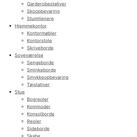
Garderobestativer
Skoopbevaring
Stumtjenere
Hjemmekontor
Kontormøbler
Kontorstole
Skriveborde
Soveværelse
Sengeborde
Sminkeborde
Smykkeopbevaring
Tøjstativer
Stue
Bogreoler
Kommoder
Konsolborde
Reoler
Sideborde
Skabe