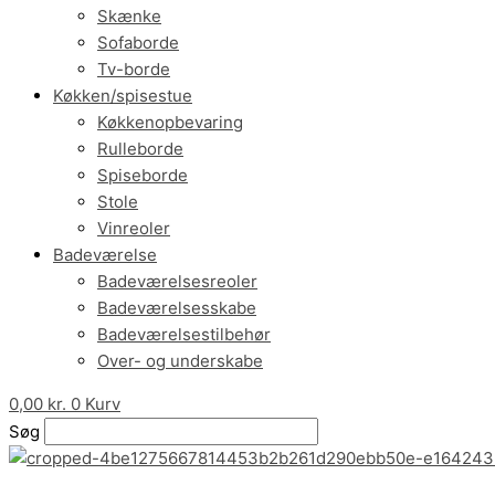
Skænke
Sofaborde
Tv-borde
Køkken/spisestue
Køkkenopbevaring
Rulleborde
Spiseborde
Stole
Vinreoler
Badeværelse
Badeværelsesreoler
Badeværelsesskabe
Badeværelsestilbehør
Over- og underskabe
0,00
kr.
0
Kurv
Søg