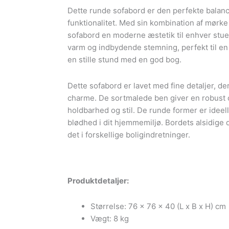
bordplade
Dette runde sofabord er den perfekte bala
i
funktionalitet. Med sin kombination af mørke 
lyst
sofabord en moderne æstetik til enhver stue.
træ
varm og indbydende stemning, perfekt til en
antal
en stille stund med en god bog.
Dette sofabord er lavet med fine detaljer, 
charme. De sortmalede ben giver en robust og
holdbarhed og stil. De runde former er idee
blødhed i dit hjemmemiljø. Bordets alsidige 
det i forskellige boligindretninger.
Produktdetaljer:
Størrelse: 76 x 76 x 40 (L x B x H) cm
Vægt: 8 kg