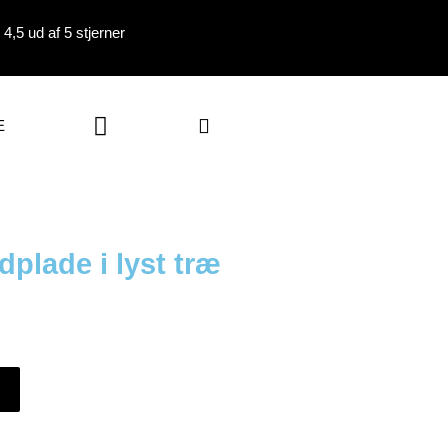
4,5 ud af 5 stjerner
Kurv
E
plade i lyst træ