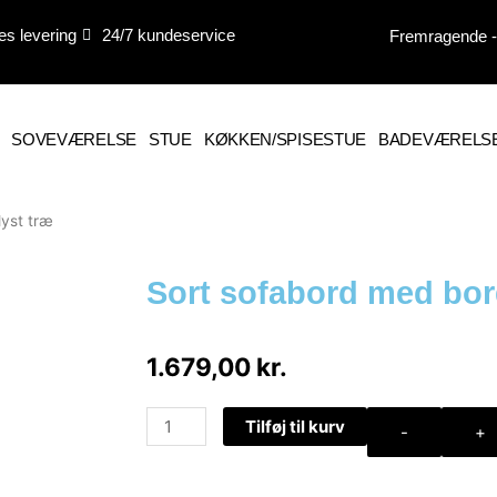
es levering
24/7 kundeservice
Fremragende - 
SOVEVÆRELSE
STUE
KØKKEN/SPISESTUE
BADEVÆRELS
lyst træ
Sort sofabord med bord
1.679,00
kr.
Sort
Tilføj til kurv
-
+
sofabord
med