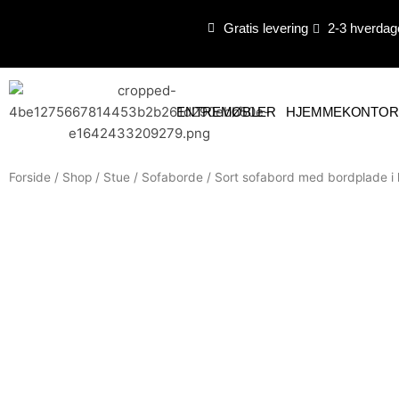
Gå
Gratis levering
2-3 hverdag
til
indholdet
ENTREMØBLER
HJEMMEKONTOR
Forside
/
Shop
/
Stue
/
Sofaborde
/ Sort sofabord med bordplade i 