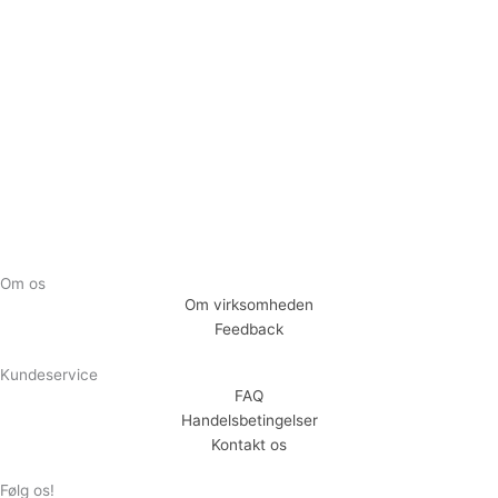
Tilmeld dig vores nyhedsbrev og vær den første til at
modtage nyheder om eksklusive tilbud og kampagner
Tilmeld
Om os
Om virksomheden
Feedback
Kundeservice
FAQ
Handelsbetingelser
Kontakt os
Følg os!