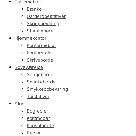
Entremøbler
Bænke
Garderobestativer
Skoopbevaring
Stumtjenere
Hjemmekontor
Kontormøbler
Kontorstole
Skriveborde
Soveværelse
Sengeborde
Sminkeborde
Smykkeopbevaring
Tøjstativer
Stue
Bogreoler
Kommoder
Konsolborde
Reoler