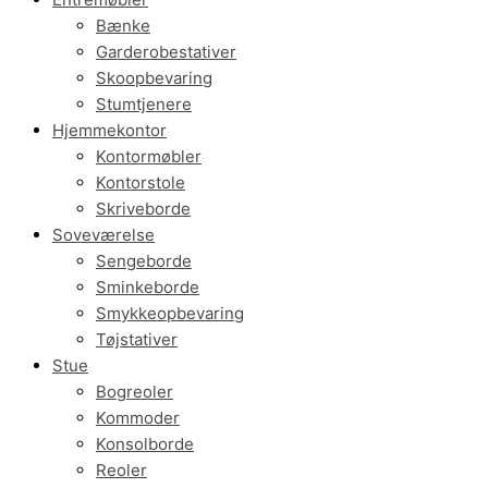
Bænke
Garderobestativer
Skoopbevaring
Stumtjenere
Hjemmekontor
Kontormøbler
Kontorstole
Skriveborde
Soveværelse
Sengeborde
Sminkeborde
Smykkeopbevaring
Tøjstativer
Stue
Bogreoler
Kommoder
Konsolborde
Reoler