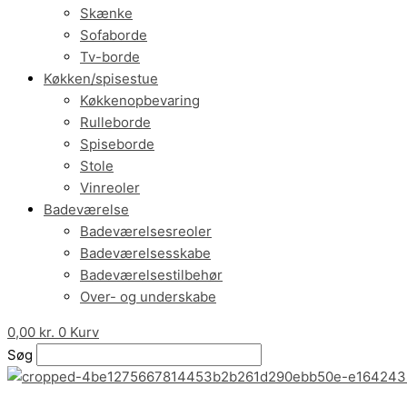
Skænke
Sofaborde
Tv-borde
Køkken/spisestue
Køkkenopbevaring
Rulleborde
Spiseborde
Stole
Vinreoler
Badeværelse
Badeværelsesreoler
Badeværelsesskabe
Badeværelsestilbehør
Over- og underskabe
0,00
kr.
0
Kurv
Søg