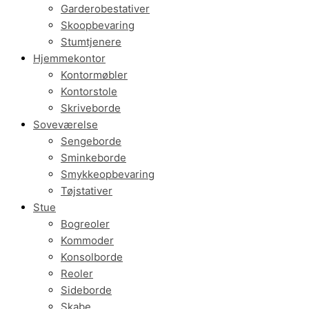
Garderobestativer
Skoopbevaring
Stumtjenere
Hjemmekontor
Kontormøbler
Kontorstole
Skriveborde
Soveværelse
Sengeborde
Sminkeborde
Smykkeopbevaring
Tøjstativer
Stue
Bogreoler
Kommoder
Konsolborde
Reoler
Sideborde
Skabe