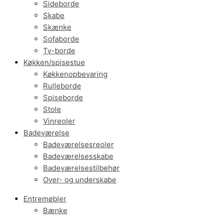
Sideborde
Skabe
Skænke
Sofaborde
Tv-borde
Køkken/spisestue
Køkkenopbevaring
Rulleborde
Spiseborde
Stole
Vinreoler
Badeværelse
Badeværelsesreoler
Badeværelsesskabe
Badeværelsestilbehør
Over- og underskabe
Entremøbler
Bænke