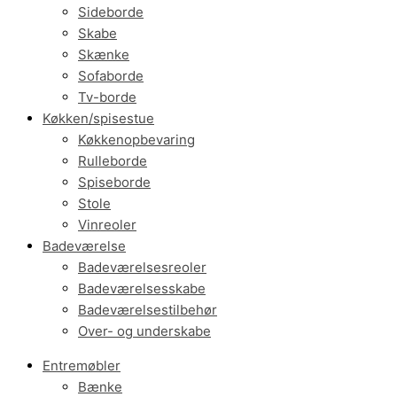
Sideborde
Skabe
Skænke
Sofaborde
Tv-borde
Køkken/spisestue
Køkkenopbevaring
Rulleborde
Spiseborde
Stole
Vinreoler
Badeværelse
Badeværelsesreoler
Badeværelsesskabe
Badeværelsestilbehør
Over- og underskabe
Entremøbler
Bænke