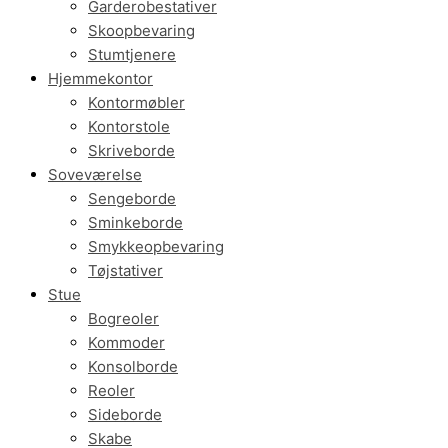
Garderobestativer
Skoopbevaring
Stumtjenere
Hjemmekontor
Kontormøbler
Kontorstole
Skriveborde
Soveværelse
Sengeborde
Sminkeborde
Smykkeopbevaring
Tøjstativer
Stue
Bogreoler
Kommoder
Konsolborde
Reoler
Sideborde
Skabe