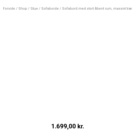
Forside
/
Shop
/
Stue
/
Sofaborde
/ Sofabord med stort åbent rum, massivt træ
1.699,00
kr.