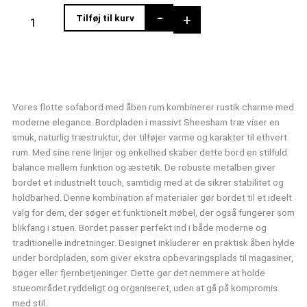
Sofabord
-
+
Tilføj til kurv
med
stort
åbent
rum,
massivt
træ
Vores flotte sofabord med åben rum kombinerer rustik charme med
antal
moderne elegance. Bordpladen i massivt Sheesham træ viser en
smuk, naturlig træstruktur, der tilføjer varme og karakter til ethvert
rum. Med sine rene linjer og enkelhed skaber dette bord en stilfuld
balance mellem funktion og æstetik. De robuste metalben giver
bordet et industrielt touch, samtidig med at de sikrer stabilitet og
holdbarhed. Denne kombination af materialer gør bordet til et ideelt
valg for dem, der søger et funktionelt møbel, der også fungerer som
blikfang i stuen. Bordet passer perfekt ind i både moderne og
traditionelle indretninger. Designet inkluderer en praktisk åben hylde
under bordpladen, som giver ekstra opbevaringsplads til magasiner,
bøger eller fjernbetjeninger. Dette gør det nemmere at holde
stueområdet ryddeligt og organiseret, uden at gå på kompromis
med stil.