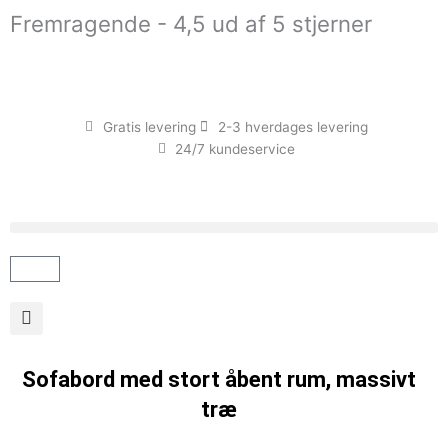
Gå
Fremragende - 4,5 ud af 5 stjerner
til
indholdet
Gratis levering
2-3 hverdages levering
24/7 kundeservice
Kurv
Sofabord med stort åbent rum, massivt
træ