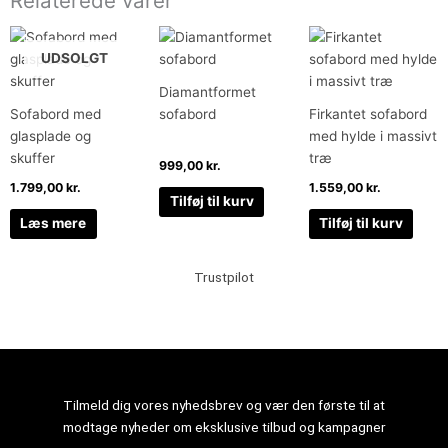
Relaterede varer
UDSOLGT
Diamantformet
Sofabord med
sofabord
Firkantet sofabord
glasplade og
med hylde i massivt
skuffer
træ
999,00
kr.
1.799,00
kr.
1.559,00
kr.
Tilføj til kurv
Læs mere
Tilføj til kurv
Trustpilot
Tilmeld dig vores nyhedsbrev og vær den første til at
modtage nyheder om eksklusive tilbud og kampagner