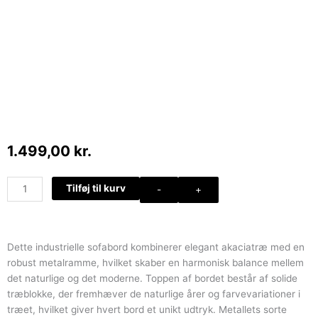
1.499,00
kr.
Sofabord
Tilføj til kurv
-
+
med
massive
bordplade
og
Dette industrielle sofabord kombinerer elegant akaciatræ med en
metalstel
robust metalramme, hvilket skaber en harmonisk balance mellem
antal
det naturlige og det moderne. Toppen af bordet består af solide
træblokke, der fremhæver de naturlige årer og farvevariationer i
træet, hvilket giver hvert bord et unikt udtryk. Metallets sorte