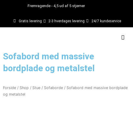
Gå
Fremragende - 4,5 ud af 5 stjerner
til
indholdet
Gratis levering
2-3 hverdages levering
24/7 kundeservice
Kurv
Sofabord med massive
bordplade og metalstel
Forside
/
Shop
/
Stue
/
Sofaborde
/ Sofabord med massive bordplade
og metalstel