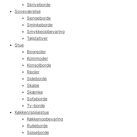
Skriveborde
Soveværelse
Sengeborde
Sminkeborde
Smykkeopbevaring
Tøjstativer
Stue
Bogreoler
Kommoder
Konsolborde
Reoler
Sideborde
Skabe
Skænke
Sofaborde
Tv-borde
Køkken/spisestue
Køkkenopbevaring
Rulleborde
Spiseborde