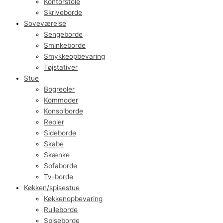
Kontorstole
Skriveborde
Soveværelse
Sengeborde
Sminkeborde
Smykkeopbevaring
Tøjstativer
Stue
Bogreoler
Kommoder
Konsolborde
Reoler
Sideborde
Skabe
Skænke
Sofaborde
Tv-borde
Køkken/spisestue
Køkkenopbevaring
Rulleborde
Spiseborde