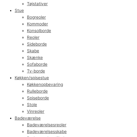
Tøjstativer
Stue
Bogreoler
Kommoder
Konsolborde
Reoler
Sideborde
Skabe
Skænke
Sofaborde
Tv-borde
Køkken/spisestue
Køkkenopbevaring
Rulleborde
Spiseborde
Stole
Vinreoler
Badeværelse
Badeværelsesreoler
Badeværelsesskabe