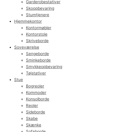
Garderobestativer
Skoopbevaring
Stumtjenere
Hjemmekontor
Kontormøbler
Kontorstole
Skriveborde
Soveværelse
Sengeborde
Sminkeborde
Smykkeopbevaring
Tøjstativer
Stue
Bogreoler
Kommoder
Konsolborde
Reoler
Sideborde
Skabe
Skænke
Sofaborde