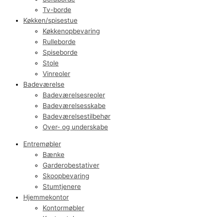
Tv-borde
Køkken/spisestue
Køkkenopbevaring
Rulleborde
Spiseborde
Stole
Vinreoler
Badeværelse
Badeværelsesreoler
Badeværelsesskabe
Badeværelsestilbehør
Over- og underskabe
Entremøbler
Bænke
Garderobestativer
Skoopbevaring
Stumtjenere
Hjemmekontor
Kontormøbler