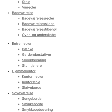
Stole
Vinreoler
Badeværelse
Badeværelsesreoler
Badeværelsesskabe
Badeværelsestilbehør
Over- og underskabe
Entremøbler
Bænke
Garderobestativer
Skoopbevaring
Stumtjenere
Hjemmekontor
Kontormøbler
Kontorstole
Skriveborde
Soveværelse
Sengeborde
Sminkeborde
Smykkeopbevaring