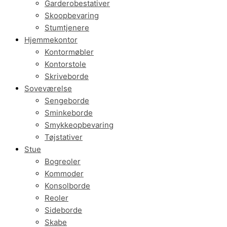
Garderobestativer
Skoopbevaring
Stumtjenere
Hjemmekontor
Kontormøbler
Kontorstole
Skriveborde
Soveværelse
Sengeborde
Sminkeborde
Smykkeopbevaring
Tøjstativer
Stue
Bogreoler
Kommoder
Konsolborde
Reoler
Sideborde
Skabe