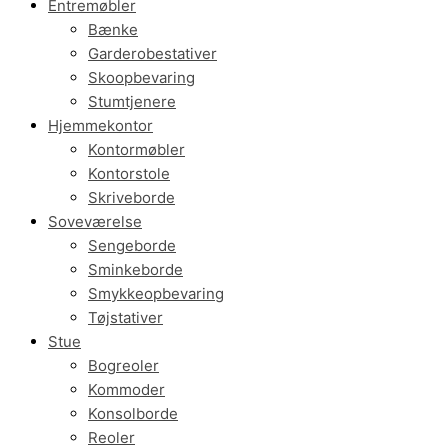
Entremøbler
Bænke
Garderobestativer
Skoopbevaring
Stumtjenere
Hjemmekontor
Kontormøbler
Kontorstole
Skriveborde
Soveværelse
Sengeborde
Sminkeborde
Smykkeopbevaring
Tøjstativer
Stue
Bogreoler
Kommoder
Konsolborde
Reoler