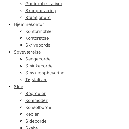
Garderobestativer
Skoopbevaring
Stumtjenere
Hjemmekontor
Kontormøbler
Kontorstole
Skriveborde
Soveværelse
Sengeborde
Sminkeborde
Smykkeopbevaring
Tøjstativer
Stue
Bogreoler
Kommoder
Konsolborde
Reoler
Sideborde
Skabe