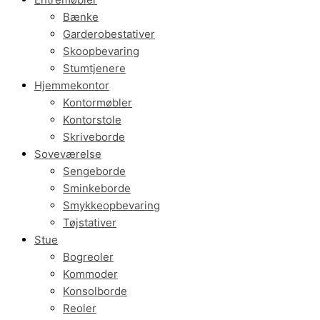
Bænke
Garderobestativer
Skoopbevaring
Stumtjenere
Hjemmekontor
Kontormøbler
Kontorstole
Skriveborde
Soveværelse
Sengeborde
Sminkeborde
Smykkeopbevaring
Tøjstativer
Stue
Bogreoler
Kommoder
Konsolborde
Reoler