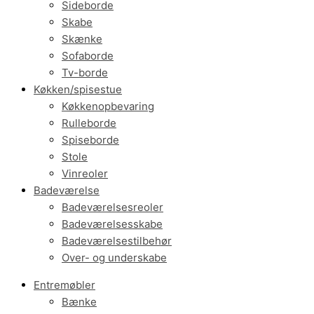
Sideborde
Skabe
Skænke
Sofaborde
Tv-borde
Køkken/spisestue
Køkkenopbevaring
Rulleborde
Spiseborde
Stole
Vinreoler
Badeværelse
Badeværelsesreoler
Badeværelsesskabe
Badeværelsestilbehør
Over- og underskabe
Entremøbler
Bænke