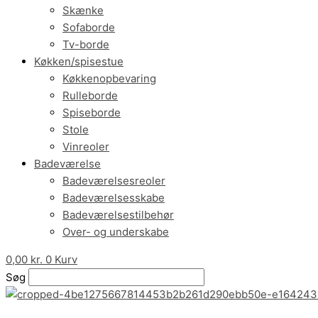
Skænke
Sofaborde
Tv-borde
Køkken/spisestue
Køkkenopbevaring
Rulleborde
Spiseborde
Stole
Vinreoler
Badeværelse
Badeværelsesreoler
Badeværelsesskabe
Badeværelsestilbehør
Over- og underskabe
0,00
kr.
0
Kurv
Søg