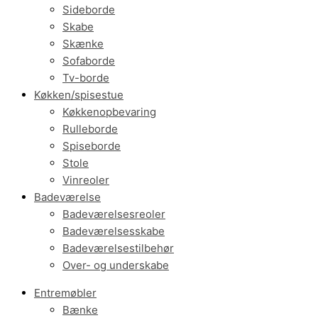
Sideborde
Skabe
Skænke
Sofaborde
Tv-borde
Køkken/spisestue
Køkkenopbevaring
Rulleborde
Spiseborde
Stole
Vinreoler
Badeværelse
Badeværelsesreoler
Badeværelsesskabe
Badeværelsestilbehør
Over- og underskabe
Entremøbler
Bænke