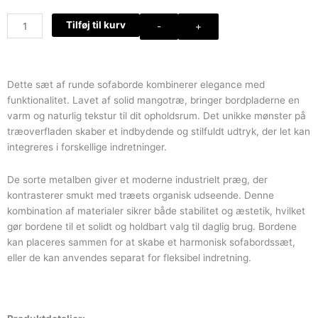
Rundt
Tilføj til kurv
-
+
sofabordssæt
med
unikt
træmønster
Dette sæt af runde sofaborde kombinerer elegance med
antal
funktionalitet. Lavet af solid mangotræ, bringer bordpladerne en
varm og naturlig tekstur til dit opholdsrum. Det unikke mønster på
træoverfladen skaber et indbydende og stilfuldt udtryk, der let kan
integreres i forskellige indretninger.
De sorte metalben giver et moderne industrielt præg, der
kontrasterer smukt med træets organisk udseende. Denne
kombination af materialer sikrer både stabilitet og æstetik, hvilket
gør bordene til et solidt og holdbart valg til daglig brug. Bordene
kan placeres sammen for at skabe et harmonisk sofabordssæt,
eller de kan anvendes separat for fleksibel indretning.