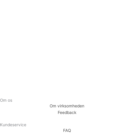
Tilmeld dig vores nyhedsbrev og vær den første til at
modtage nyheder om eksklusive tilbud og kampagner
Tilmeld
Om os
Om virksomheden
Feedback
Kundeservice
FAQ