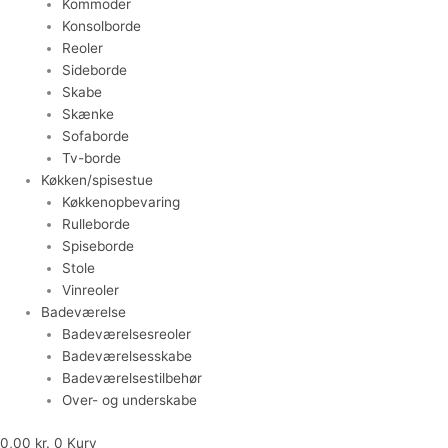
Kommoder
Konsolborde
Reoler
Sideborde
Skabe
Skænke
Sofaborde
Tv-borde
Køkken/spisestue
Køkkenopbevaring
Rulleborde
Spiseborde
Stole
Vinreoler
Badeværelse
Badeværelsesreoler
Badeværelsesskabe
Badeværelsestilbehør
Over- og underskabe
0,00
kr.
0
Kurv