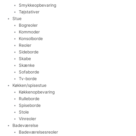
Smykkeopbevaring
Tøjstativer
Stue
Bogreoler
Kommoder
Konsolborde
Reoler
Sideborde
Skabe
Skænke
Sofaborde
Tv-borde
Køkken/spisestue
Køkkenopbevaring
Rulleborde
Spiseborde
Stole
Vinreoler
Badeværelse
Badeværelsesreoler