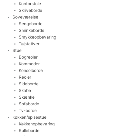
Kontorstole
Skriveborde
Soveværelse
Sengeborde
Sminkeborde
Smykkeopbevaring
Tøjstativer
Stue
Bogreoler
Kommoder
Konsolborde
Reoler
Sideborde
Skabe
Skænke
Sofaborde
Tv-borde
Køkken/spisestue
Køkkenopbevaring
Rulleborde