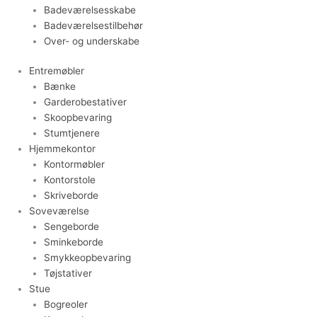
Badeværelsesskabe
Badeværelsestilbehør
Over- og underskabe
Entremøbler
Bænke
Garderobestativer
Skoopbevaring
Stumtjenere
Hjemmekontor
Kontormøbler
Kontorstole
Skriveborde
Soveværelse
Sengeborde
Sminkeborde
Smykkeopbevaring
Tøjstativer
Stue
Bogreoler