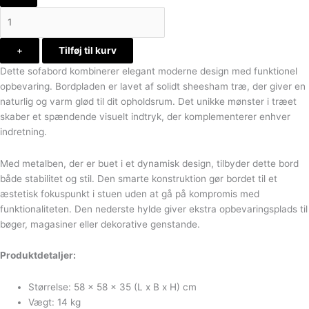
+
Tilføj til kurv
Dette sofabord kombinerer elegant moderne design med funktionel
opbevaring. Bordpladen er lavet af solidt sheesham træ, der giver en
naturlig og varm glød til dit opholdsrum. Det unikke mønster i træet
skaber et spændende visuelt indtryk, der komplementerer enhver
indretning.
Med metalben, der er buet i et dynamisk design, tilbyder dette bord
både stabilitet og stil. Den smarte konstruktion gør bordet til et
æstetisk fokuspunkt i stuen uden at gå på kompromis med
funktionaliteten. Den nederste hylde giver ekstra opbevaringsplads til
bøger, magasiner eller dekorative genstande.
Produktdetaljer:
Størrelse: 58 x 58 x 35 (L x B x H) cm
Vægt: 14 kg