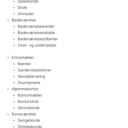
Spiseborde
Stole
Vinreoler
Badeværelse
Badeværelsesreoler
Badeværelsesskabe
Badeværelsestilbehør
Over- og underskabe
Entremøbler
Bænke
Garderobestativer
Skoopbevaring
Stumtjenere
Hjemmekontor
Kontormøbler
Kontorstole
Skriveborde
Soveværelse
Sengeborde
Sminkeborde