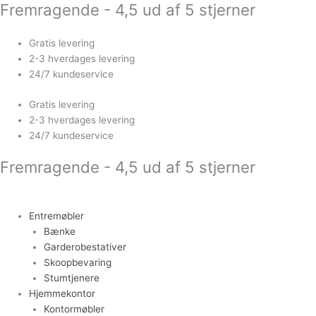
Fremragende - 4,5 ud af 5 stjerner
Gå
Rundt
til
sofabord
indholdet
med
Gratis levering
2
2-3 hverdages levering
hylder
24/7 kundeservice
og
buet
Gratis levering
metalstel
2-3 hverdages levering
antal
24/7 kundeservice
Fremragende - 4,5 ud af 5 stjerner
Entremøbler
Bænke
Garderobestativer
Skoopbevaring
Stumtjenere
Hjemmekontor
Kontormøbler