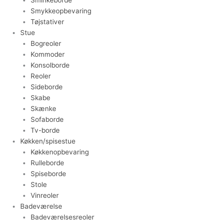
Smykkeopbevaring
Tøjstativer
Stue
Bogreoler
Kommoder
Konsolborde
Reoler
Sideborde
Skabe
Skænke
Sofaborde
Tv-borde
Køkken/spisestue
Køkkenopbevaring
Rulleborde
Spiseborde
Stole
Vinreoler
Badeværelse
Badeværelsesreoler