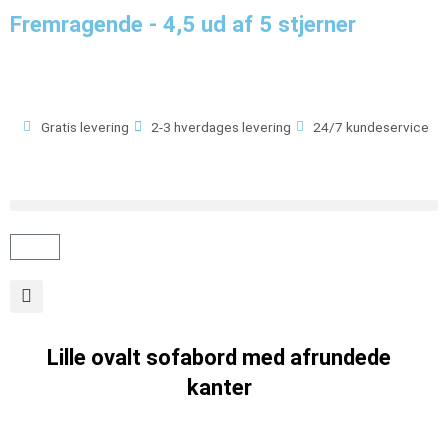
Gå
Fremragende - 4,5 ud af 5 stjerner
til
indholdet
Gratis levering
2-3 hverdages levering
24/7 kundeservice
Kurv
Lille ovalt sofabord med afrundede
kanter