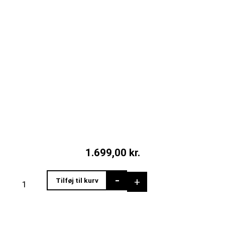
1.699,00
kr.
Hvidt
-
+
Tilføj til kurv
sofabord
i
marmorlook
med