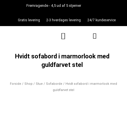
Gå
Fremragende - 4,5 ud af 5 stjerner
til
indholdet
Gratis levering
2-3 hverdages levering
24/7 kundeservice
Kurv
Hvidt sofabord i marmorlook med
guldfarvet stel
Forside
/
Shop
/
Stue
/
Sofaborde
/ Hvidt sofabord i marmorlook med
guldfarvet stel