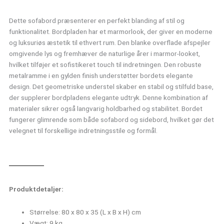
guldfarvet
stel
Dette sofabord præsenterer en perfekt blanding af stil og
antal
funktionalitet. Bordpladen har et marmorlook, der giver en moderne
og luksuriøs æstetik til ethvert rum. Den blanke overflade afspejler
omgivende lys og fremhæver de naturlige årer i marmor-looket,
hvilket tilføjer et sofistikeret touch til indretningen. Den robuste
metalramme i en gylden finish understøtter bordets elegante
design. Det geometriske understel skaber en stabil og stilfuld base,
der supplerer bordpladens elegante udtryk. Denne kombination af
materialer sikrer også langvarig holdbarhed og stabilitet. Bordet
fungerer glimrende som både sofabord og sidebord, hvilket gør det
velegnet til forskellige indretningsstile og formål.
Produktdetaljer:
Størrelse: 80 x 80 x 35 (L x B x H) cm
Vægt: 9 kg