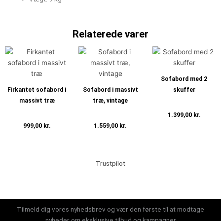
Relaterede varer
Sofabord med 2
Firkantet sofabord i
Sofabord i massivt
skuffer
massivt træ
træ, vintage
1.399,00
kr.
999,00
kr.
1.559,00
kr.
Tilføj til kurv
Tilføj til kurv
Tilføj til kurv
Trustpilot
Tilmeld dig vores nyhedsbrev og vær den første til at modtage
nyheder om eksklusive tilbud og kampagner