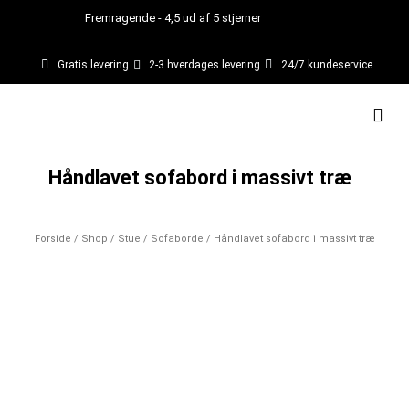
Gå
Fremragende - 4,5 ud af 5 stjerner
til
indholdet
Gratis levering
2-3 hverdages levering
24/7 kundeservice
Kurv
Håndlavet sofabord i massivt træ
Forside
/
Shop
/
Stue
/
Sofaborde
/ Håndlavet sofabord i massivt træ