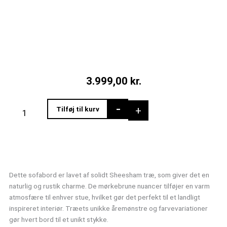
3.999,00
kr.
Håndlavet
-
+
Tilføj til kurv
sofabord
i
massivt
træ
antal
Dette sofabord er lavet af solidt Sheesham træ, som giver det en
naturlig og rustik charme. De mørkebrune nuancer tilføjer en varm
atmosfære til enhver stue, hvilket gør det perfekt til et landligt
inspireret interiør. Træets unikke åremønstre og farvevariationer
gør hvert bord til et unikt stykke.