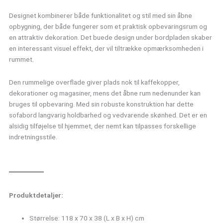
Designet kombinerer både funktionalitet og stil med sin åbne
opbygning, der både fungerer som et praktisk opbevaringsrum og
en attraktiv dekoration. Det buede design under bordpladen skaber
en interessant visuel effekt, der vil tiltrække opmærksomheden i
rummet.
Den rummelige overflade giver plads nok til kaffekopper,
dekorationer og magasiner, mens det åbne rum nedenunder kan
bruges til opbevaring. Med sin robuste konstruktion har dette
sofabord langvarig holdbarhed og vedvarende skønhed. Det er en
alsidig tilføjelse til hjemmet, der nemt kan tilpasses forskellige
indretningsstile.
Produktdetaljer:
Størrelse: 118 x 70 x 38 (L x B x H) cm