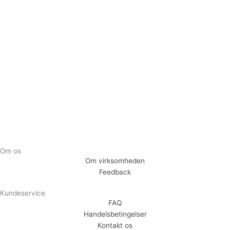
Tilmeld dig vores nyhedsbrev og vær den første til at
modtage nyheder om eksklusive tilbud og kampagner
Tilmeld
Om os
Om virksomheden
Feedback
Kundeservice
FAQ
Handelsbetingelser
Kontakt os