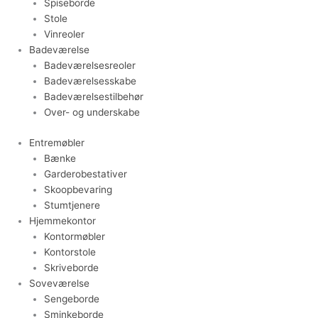
Spiseborde
Stole
Vinreoler
Badeværelse
Badeværelsesreoler
Badeværelsesskabe
Badeværelsestilbehør
Over- og underskabe
Entremøbler
Bænke
Garderobestativer
Skoopbevaring
Stumtjenere
Hjemmekontor
Kontormøbler
Kontorstole
Skriveborde
Soveværelse
Sengeborde
Sminkeborde