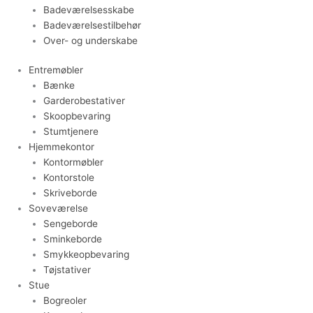
Badeværelsesskabe
Badeværelsestilbehør
Over- og underskabe
Entremøbler
Bænke
Garderobestativer
Skoopbevaring
Stumtjenere
Hjemmekontor
Kontormøbler
Kontorstole
Skriveborde
Soveværelse
Sengeborde
Sminkeborde
Smykkeopbevaring
Tøjstativer
Stue
Bogreoler