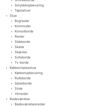
Smykkeopbevaring
Tøjstativer
Stue
Bogreoler
Kommoder
Konsolborde
Reoler
Sideborde
Skabe
Skænke
Sofaborde
Tv-borde
Køkken/spisestue
Køkkenopbevaring
Rulleborde
Spiseborde
Stole
Vinreoler
Badeværelse
Badeværelsesreoler