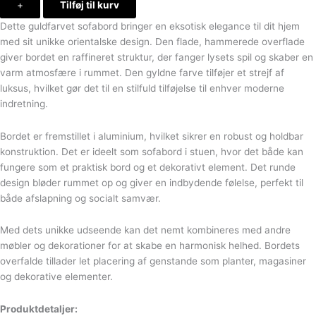
+
Tilføj til kurv
Dette guldfarvet sofabord bringer en eksotisk elegance til dit hjem
med sit unikke orientalske design. Den flade, hammerede overflade
giver bordet en raffineret struktur, der fanger lysets spil og skaber en
varm atmosfære i rummet. Den gyldne farve tilføjer et strejf af
luksus, hvilket gør det til en stilfuld tilføjelse til enhver moderne
indretning.
Bordet er fremstillet i aluminium, hvilket sikrer en robust og holdbar
konstruktion. Det er ideelt som sofabord i stuen, hvor det både kan
fungere som et praktisk bord og et dekorativt element. Det runde
design bløder rummet op og giver en indbydende følelse, perfekt til
både afslapning og socialt samvær.
Med dets unikke udseende kan det nemt kombineres med andre
møbler og dekorationer for at skabe en harmonisk helhed. Bordets
overfalde tillader let placering af genstande som planter, magasiner
og dekorative elementer.
Produktdetaljer: