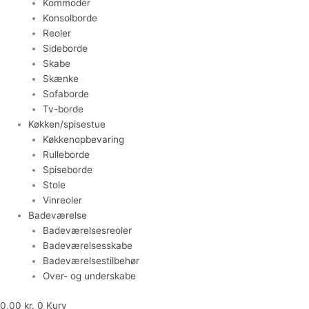
Kommoder
Konsolborde
Reoler
Sideborde
Skabe
Skænke
Sofaborde
Tv-borde
Køkken/spisestue
Køkkenopbevaring
Rulleborde
Spiseborde
Stole
Vinreoler
Badeværelse
Badeværelsesreoler
Badeværelsesskabe
Badeværelsestilbehør
Over- og underskabe
0,00
kr.
0
Kurv