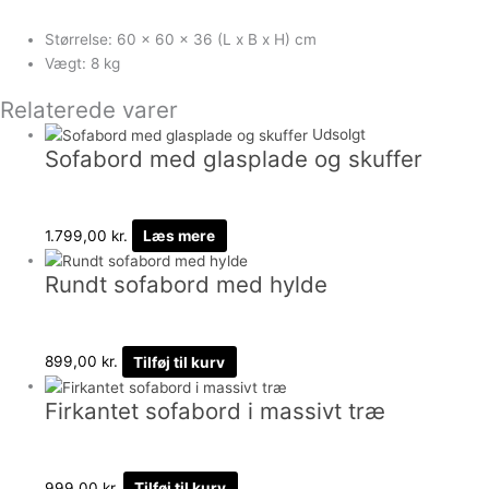
Størrelse: 60 x 60 x 36 (L x B x H) cm
Vægt: 8 kg
Relaterede varer
Udsolgt
Sofabord med glasplade og skuffer
1.799,00
kr.
Læs mere
Rundt sofabord med hylde
899,00
kr.
Tilføj til kurv
Firkantet sofabord i massivt træ
999,00
kr.
Tilføj til kurv