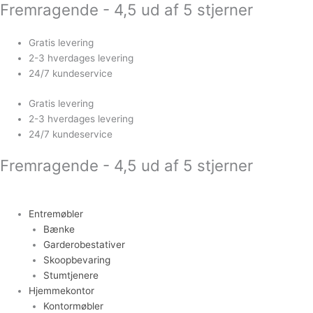
Fremragende - 4,5 ud af 5 stjerner
Gå
Guldfarvet
til
sofabord
indholdet
i
Gratis levering
hamret
2-3 hverdages levering
metal
24/7 kundeservice
antal
Gratis levering
2-3 hverdages levering
24/7 kundeservice
Fremragende - 4,5 ud af 5 stjerner
Entremøbler
Bænke
Garderobestativer
Skoopbevaring
Stumtjenere
Hjemmekontor
Kontormøbler