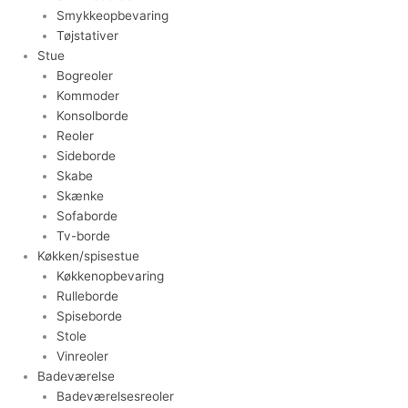
Smykkeopbevaring
Tøjstativer
Stue
Bogreoler
Kommoder
Konsolborde
Reoler
Sideborde
Skabe
Skænke
Sofaborde
Tv-borde
Køkken/spisestue
Køkkenopbevaring
Rulleborde
Spiseborde
Stole
Vinreoler
Badeværelse
Badeværelsesreoler