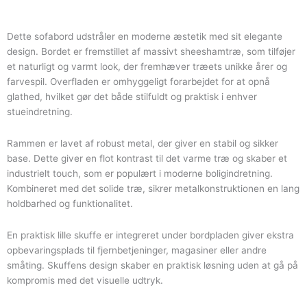
med
lille
skuffe
Dette sofabord udstråler en moderne æstetik med sit elegante
antal
design. Bordet er fremstillet af massivt sheeshamtræ, som tilføjer
et naturligt og varmt look, der fremhæver træets unikke årer og
farvespil. Overfladen er omhyggeligt forarbejdet for at opnå
glathed, hvilket gør det både stilfuldt og praktisk i enhver
stueindretning.
Rammen er lavet af robust metal, der giver en stabil og sikker
base. Dette giver en flot kontrast til det varme træ og skaber et
industrielt touch, som er populært i moderne boligindretning.
Kombineret med det solide træ, sikrer metalkonstruktionen en lang
holdbarhed og funktionalitet.
En praktisk lille skuffe er integreret under bordpladen giver ekstra
opbevaringsplads til fjernbetjeninger, magasiner eller andre
småting. Skuffens design skaber en praktisk løsning uden at gå på
kompromis med det visuelle udtryk.