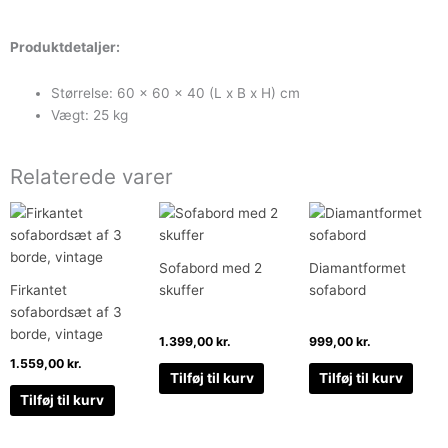
Produktdetaljer:
Størrelse: 60 x 60 x 40 (L x B x H) cm
Vægt: 25 kg
Relaterede varer
Sofabord med 2
Diamantformet
Firkantet
skuffer
sofabord
sofabordsæt af 3
borde, vintage
1.399,00
kr.
999,00
kr.
1.559,00
kr.
Tilføj til kurv
Tilføj til kurv
Tilføj til kurv