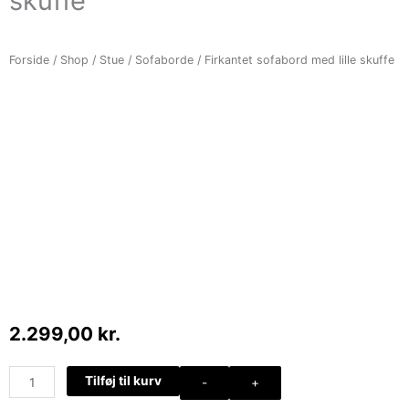
skuffe
Forside
/
Shop
/
Stue
/
Sofaborde
/ Firkantet sofabord med lille skuffe
2.299,00
kr.
Firkantet
Tilføj til kurv
-
+
sofabord