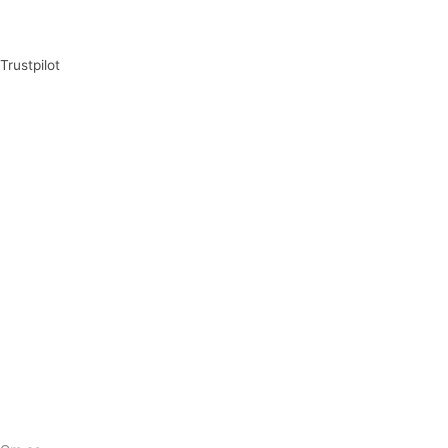
Trustpilot
Tilmeld dig vores nyhedsbrev og vær den første til at
modtage nyheder om eksklusive tilbud og kampagner
Tilmeld