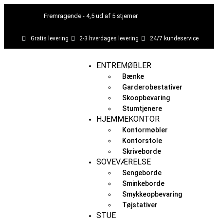
Gå
til
Fremragende - 4,5 ud af 5 stjerner
indholdet
Gratis levering
2-3 hverdages levering
24/7 kundeservice
ENTREMØBLER
Bænke
Garderobestativer
Skoopbevaring
Stumtjenere
HJEMMEKONTOR
Kontormøbler
Kontorstole
Skriveborde
SOVEVÆRELSE
Sengeborde
Sminkeborde
Smykkeopbevaring
Tøjstativer
STUE