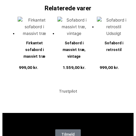
Relaterede varer
Udsolgt
Firkantet
Sofabord i
Sofabord i
sofabord i
massivt træ,
retrostil
massivt træ
vintage
999,00
kr.
Tilføj
1.559,00
kr.
999,00
kr.
Læs
til kurv
Tilføj til kurv
mere
Trustpilot
Tilmeld dig vores nyhedsbrev og vær den første til at modtage
nyheder om eksklusive tilbud og kampagner
Tilmeld