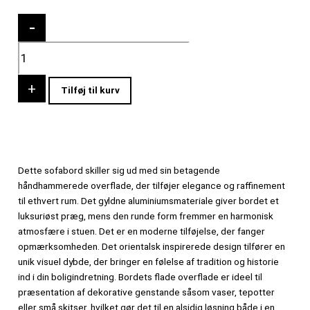
Elegant
-
Hammeret
Sofabord
i
Guld
+
Tilføj til kurv
antal
Dette sofabord skiller sig ud med sin betagende
håndhammerede overflade, der tilføjer elegance og raffinement
til ethvert rum. Det gyldne aluminiumsmateriale giver bordet et
luksuriøst præg, mens den runde form fremmer en harmonisk
atmosfære i stuen. Det er en moderne tilføjelse, der fanger
opmærksomheden. Det orientalsk inspirerede design tilfører en
unik visuel dybde, der bringer en følelse af tradition og historie
ind i din boligindretning. Bordets flade overflade er ideel til
præsentation af dekorative genstande såsom vaser, tepotter
eller små skitser, hvilket gør det til en alsidig løsning både i en