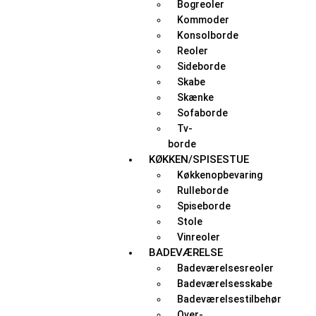
Bogreoler
Kommoder
Konsolborde
Reoler
Sideborde
Skabe
Skænke
Sofaborde
Tv-
borde
KØKKEN/SPISESTUE
Køkkenopbevaring
Rulleborde
Spiseborde
Stole
Vinreoler
BADEVÆRELSE
Badeværelsesreoler
Badeværelsesskabe
Badeværelsestilbehør
Over-