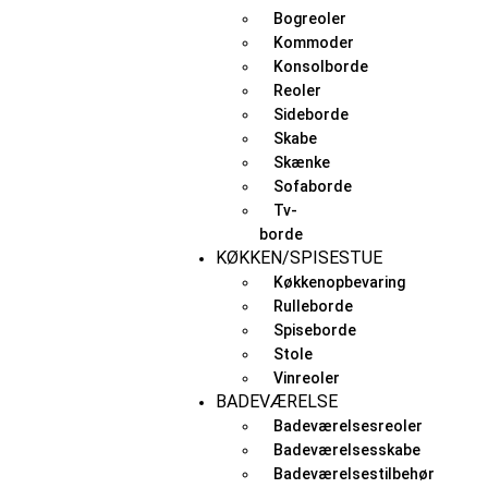
Bogreoler
Kommoder
Konsolborde
Reoler
Sideborde
Skabe
Skænke
Sofaborde
Tv-
borde
KØKKEN/SPISESTUE
Køkkenopbevaring
Rulleborde
Spiseborde
Stole
Vinreoler
BADEVÆRELSE
Badeværelsesreoler
Badeværelsesskabe
Badeværelsestilbehør