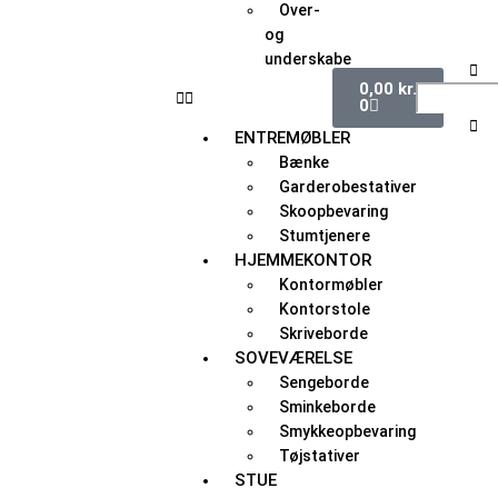
Over-
og
underskabe
Søg
Kurv
0,00
kr.
0
ENTREMØBLER
Bænke
Garderobestativer
Skoopbevaring
Stumtjenere
HJEMMEKONTOR
Kontormøbler
Kontorstole
Skriveborde
SOVEVÆRELSE
Sengeborde
Sminkeborde
Smykkeopbevaring
Tøjstativer
STUE