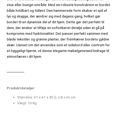
stue eller lounge-område. Med sin robuste konstruktion er bordet
både holdbart og tidløst. Den hammerede form skaber et spil af
lys og skygge, der ændrer sig med dagens gang, hvilket gør
bordet til en dynamisk del af dit hjem. Dette gør det perfekt til
dem, der ønsker at tilføje en sofistikeret detalje uden at gå på
kompromis med funktionalitet. Det passer perfekt sammen med
bløde tekstiler og grønne planter, der fremhæver bordets gyldne
skær. Uanset om det anvendes som et sidebord eller centrum for
et hyggeligt hjørne, vil denne elegante møbelgenstand bidrage til
atmosfæren i dit hjem.
Produktdetaljer:
Størrelse: 61 x 61 x 40 (L x B x H) cm
Vægt: 10 kg