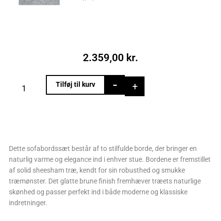
2.359,00
kr.
Aflangt
-
+
Tilføj til kurv
sofabordssæt
i
massivt
træ
antal
Dette sofabordssæt består af to stilfulde borde, der bringer en
naturlig varme og elegance ind i enhver stue. Bordene er fremstillet
af solid sheesham træ, kendt for sin robusthed og smukke
træmønster. Det glatte brune finish fremhæver træets naturlige
skønhed og passer perfekt ind i både moderne og klassiske
indretninger.