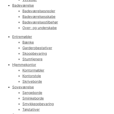
Badeværelse
Badeværelsesreoler
Badeværelsesskabe
Badeværelsestilbehør
Over- og underskabe
Entremøbler
Bænke
Garderobestativer
Skoopbevaring
Stumtjenere
Hjemmekontor
Kontormøbler
Kontorstole
Skriveborde
Soveværelse
Sengeborde
Sminkeborde
Smykkeopbevaring
Tøjstativer