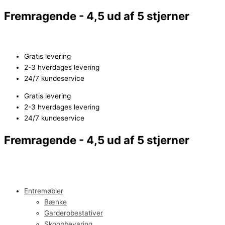
Gå
Aflangt
Fremragende - 4,5 ud af 5 stjerner
til
sofabord
indholdet
i
massivt
akacietræ
Gratis levering
antal
2-3 hverdages levering
24/7 kundeservice
Gratis levering
2-3 hverdages levering
24/7 kundeservice
Fremragende - 4,5 ud af 5 stjerner
Entremøbler
Bænke
Garderobestativer
Skoopbevaring