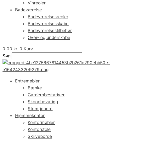
Vinreoler
Badeværelse
Badeværelsesreoler
Badeværelsesskabe
Badeværelsestilbehør
Over- og underskabe
0,00
kr.
0
Kurv
Søg
Entremøbler
Bænke
Garderobestativer
Skoopbevaring
Stumtjenere
Hjemmekontor
Kontormøbler
Kontorstole
Skriveborde