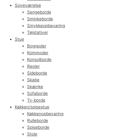
Soveværelse
Sengeborde
Sminkeborde
Smykkeopbevaring
Tøjstativer
Stue
Bogreoler
Kommoder
Konsolborde
Reoler
Sideborde
Skabe
Skænke
Sofaborde
Tv-borde
Køkken/spisestue
Køkkenopbevaring
Rulleborde
Spiseborde
Stole