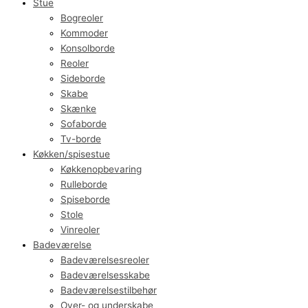
Stue
Bogreoler
Kommoder
Konsolborde
Reoler
Sideborde
Skabe
Skænke
Sofaborde
Tv-borde
Køkken/spisestue
Køkkenopbevaring
Rulleborde
Spiseborde
Stole
Vinreoler
Badeværelse
Badeværelsesreoler
Badeværelsesskabe
Badeværelsestilbehør
Over- og underskabe