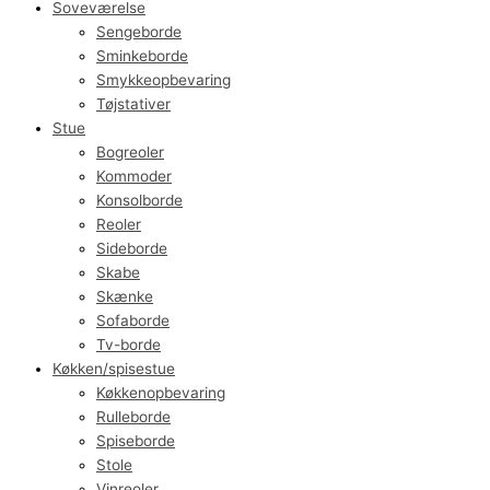
Soveværelse
Sengeborde
Sminkeborde
Smykkeopbevaring
Tøjstativer
Stue
Bogreoler
Kommoder
Konsolborde
Reoler
Sideborde
Skabe
Skænke
Sofaborde
Tv-borde
Køkken/spisestue
Køkkenopbevaring
Rulleborde
Spiseborde
Stole
Vinreoler