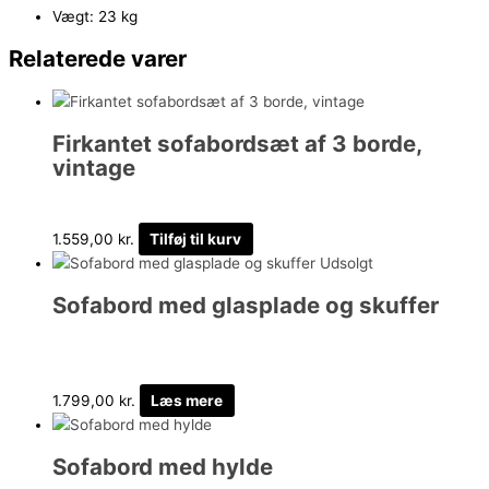
Vægt: 23 kg
Relaterede varer
Firkantet sofabordsæt af 3 borde,
vintage
1.559,00
kr.
Tilføj til kurv
Udsolgt
Sofabord med glasplade og skuffer
1.799,00
kr.
Læs mere
Sofabord med hylde