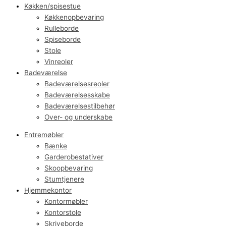
Køkken/spisestue
Køkkenopbevaring
Rulleborde
Spiseborde
Stole
Vinreoler
Badeværelse
Badeværelsesreoler
Badeværelsesskabe
Badeværelsestilbehør
Over- og underskabe
Entremøbler
Bænke
Garderobestativer
Skoopbevaring
Stumtjenere
Hjemmekontor
Kontormøbler
Kontorstole
Skriveborde