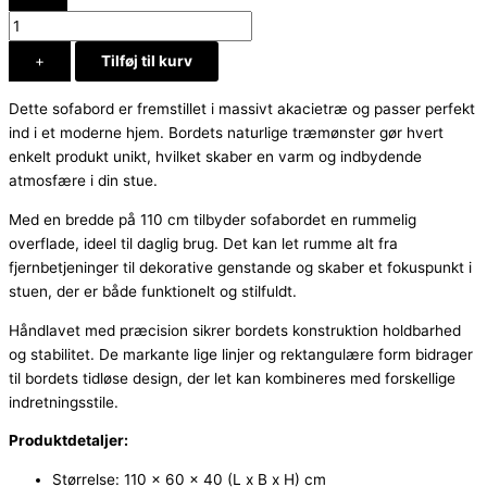
+
Tilføj til kurv
Dette sofabord er fremstillet i massivt akacietræ og passer perfekt
ind i et moderne hjem. Bordets naturlige træmønster gør hvert
enkelt produkt unikt, hvilket skaber en varm og indbydende
atmosfære i din stue.
Med en bredde på 110 cm tilbyder sofabordet en rummelig
overflade, ideel til daglig brug. Det kan let rumme alt fra
fjernbetjeninger til dekorative genstande og skaber et fokuspunkt i
stuen, der er både funktionelt og stilfuldt.
Håndlavet med præcision sikrer bordets konstruktion holdbarhed
og stabilitet. De markante lige linjer og rektangulære form bidrager
til bordets tidløse design, der let kan kombineres med forskellige
indretningsstile.
Produktdetaljer:
Størrelse: 110 x 60 x 40 (L x B x H) cm