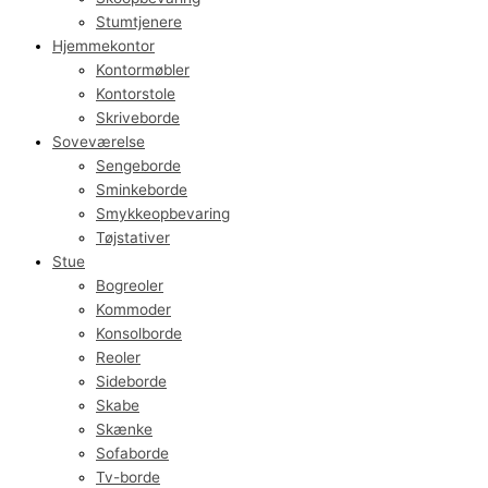
Stumtjenere
Hjemmekontor
Kontormøbler
Kontorstole
Skriveborde
Soveværelse
Sengeborde
Sminkeborde
Smykkeopbevaring
Tøjstativer
Stue
Bogreoler
Kommoder
Konsolborde
Reoler
Sideborde
Skabe
Skænke
Sofaborde
Tv-borde