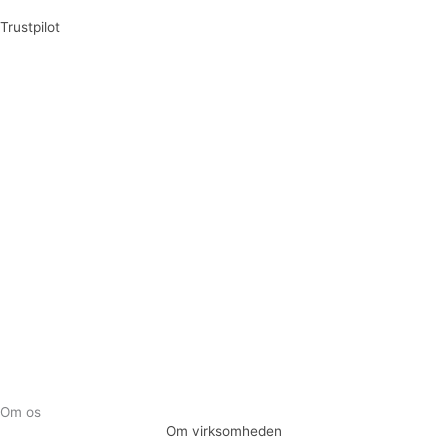
Trustpilot
Tilmeld dig vores nyhedsbrev og vær den første til at
modtage nyheder om eksklusive tilbud og kampagner
Tilmeld
Om os
Om virksomheden