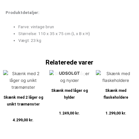
Produktdetaljer:
Farve: vintage brun
Størrelse: 110 x 35 x 75 cm (L x B x H)
Vægt: 23 kg
Relaterede varer
UDSOLGT
Skænk med låger og
Skænk med
Skænk med 2 låger og
hylder
flaskeholdere
unikt træmønster
1.249,00
kr.
1.299,00
kr.
4.299,00
kr.
Læs mere
Tilføj til kurv
Tilføj til kurv