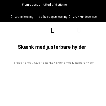
Gå
Fremragende - 4,5 ud af 5 stjerner
til
indholdet
Gratis levering
2-3 hverdages levering
24/7 kundeservice
Kurv
Skænk med justerbare hylder
Forside
/
Shop
/
Stue
/
Skænke
/ Skænk med justerbare hylder