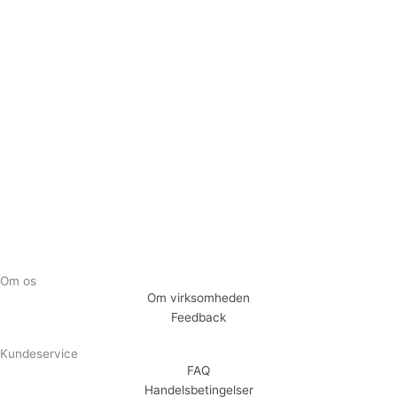
Tilmeld dig vores nyhedsbrev og vær den første til at
modtage nyheder om eksklusive tilbud og kampagner
Tilmeld
Om os
Om virksomheden
Feedback
Kundeservice
FAQ
Handelsbetingelser