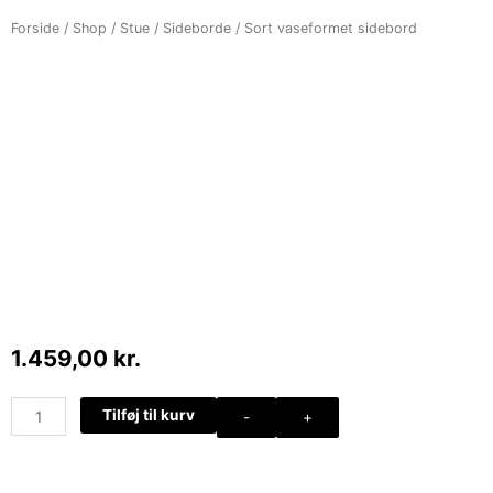
Forside
/
Shop
/
Stue
/
Sideborde
/ Sort vaseformet sidebord
1.459,00
kr.
Sort
Tilføj til kurv
-
+
vaseformet
sidebord
antal