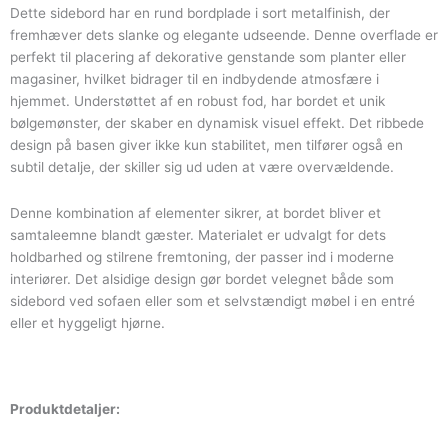
Dette sidebord har en rund bordplade i sort metalfinish, der
fremhæver dets slanke og elegante udseende. Denne overflade er
perfekt til placering af dekorative genstande som planter eller
magasiner, hvilket bidrager til en indbydende atmosfære i
hjemmet. Understøttet af en robust fod, har bordet et unik
bølgemønster, der skaber en dynamisk visuel effekt. Det ribbede
design på basen giver ikke kun stabilitet, men tilfører også en
subtil detalje, der skiller sig ud uden at være overvældende.
Denne kombination af elementer sikrer, at bordet bliver et
samtaleemne blandt gæster. Materialet er udvalgt for dets
holdbarhed og stilrene fremtoning, der passer ind i moderne
interiører. Det alsidige design gør bordet velegnet både som
sidebord ved sofaen eller som et selvstændigt møbel i en entré
eller et hyggeligt hjørne.
Produktdetaljer: