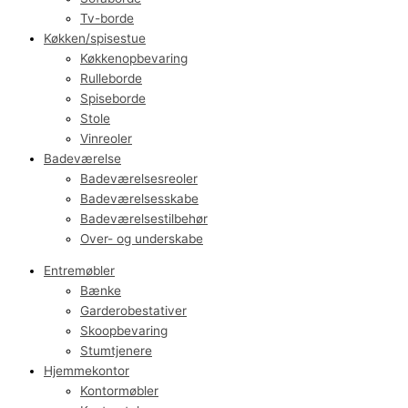
Tv-borde
Køkken/spisestue
Køkkenopbevaring
Rulleborde
Spiseborde
Stole
Vinreoler
Badeværelse
Badeværelsesreoler
Badeværelsesskabe
Badeværelsestilbehør
Over- og underskabe
Entremøbler
Bænke
Garderobestativer
Skoopbevaring
Stumtjenere
Hjemmekontor
Kontormøbler