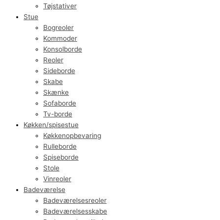
Tøjstativer
Stue
Bogreoler
Kommoder
Konsolborde
Reoler
Sideborde
Skabe
Skænke
Sofaborde
Tv-borde
Køkken/spisestue
Køkkenopbevaring
Rulleborde
Spiseborde
Stole
Vinreoler
Badeværelse
Badeværelsesreoler
Badeværelsesskabe