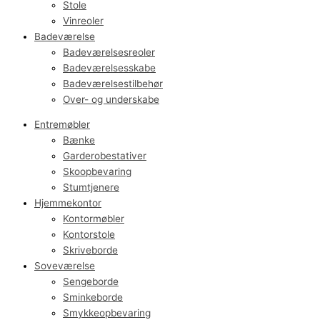
Stole
Vinreoler
Badeværelse
Badeværelsesreoler
Badeværelsesskabe
Badeværelsestilbehør
Over- og underskabe
Entremøbler
Bænke
Garderobestativer
Skoopbevaring
Stumtjenere
Hjemmekontor
Kontormøbler
Kontorstole
Skriveborde
Soveværelse
Sengeborde
Sminkeborde
Smykkeopbevaring