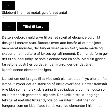
-
Sidebord i hamret metal, guldfarvet antal
+
Tilføj til kurv
Dette sidebord i guldfarve tilføjer et strejf af elegance og unikt
design til enhver stue. Bordets overflade består af et detaljeret,
hammeret mønster, der fanger lyset på en fortryllende måde og
skaber en atmosfære af luksus og raffinement. Den runde form gør
det til en ideel tilføjelse som sidebord ved en sofa. Med sin gyldne
farvetone udstråler bordet en varm glød, der gør det til et
iøjnefaldende element i boligen.
Uanset om det bruges til at vise små planter, stearinlys eller en flot
lampe, tilbyder det en stabil og pålidelig overflade. Bordet fremstår
ikke blot som en praktisk løsning til dagligdags brug, men også som
en kunstnerisk genstand i sig selv. Den unikke struktur og rige
tekstur af metallet tilføjer dybde og karakter til stylingen og
fungerer som en ideel flade for dekorative elementer i hjemmet.