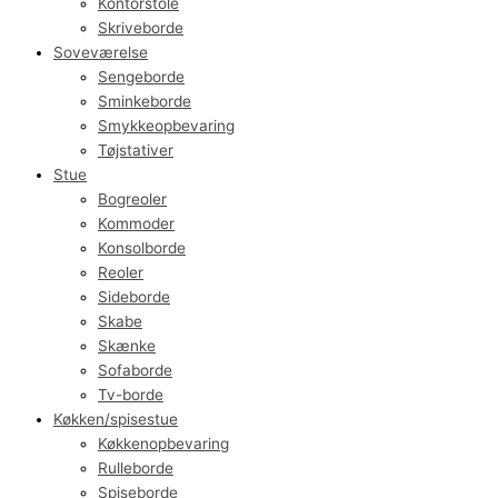
Kontorstole
Skriveborde
Soveværelse
Sengeborde
Sminkeborde
Smykkeopbevaring
Tøjstativer
Stue
Bogreoler
Kommoder
Konsolborde
Reoler
Sideborde
Skabe
Skænke
Sofaborde
Tv-borde
Køkken/spisestue
Køkkenopbevaring
Rulleborde
Spiseborde