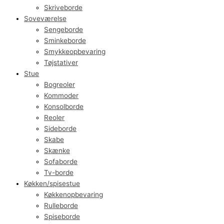
Skriveborde
Soveværelse
Sengeborde
Sminkeborde
Smykkeopbevaring
Tøjstativer
Stue
Bogreoler
Kommoder
Konsolborde
Reoler
Sideborde
Skabe
Skænke
Sofaborde
Tv-borde
Køkken/spisestue
Køkkenopbevaring
Rulleborde
Spiseborde