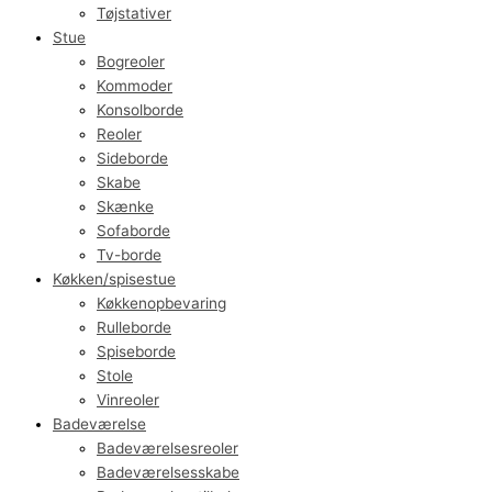
Tøjstativer
Stue
Bogreoler
Kommoder
Konsolborde
Reoler
Sideborde
Skabe
Skænke
Sofaborde
Tv-borde
Køkken/spisestue
Køkkenopbevaring
Rulleborde
Spiseborde
Stole
Vinreoler
Badeværelse
Badeværelsesreoler
Badeværelsesskabe