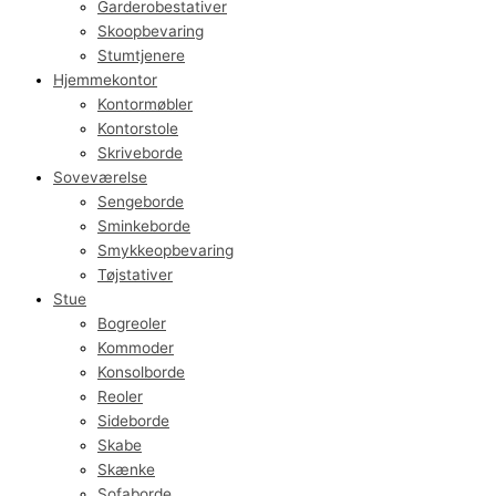
Garderobestativer
Skoopbevaring
Stumtjenere
Hjemmekontor
Kontormøbler
Kontorstole
Skriveborde
Soveværelse
Sengeborde
Sminkeborde
Smykkeopbevaring
Tøjstativer
Stue
Bogreoler
Kommoder
Konsolborde
Reoler
Sideborde
Skabe
Skænke
Sofaborde