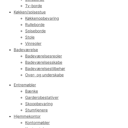
Tv-borde
Køkken/spisestue
Køkkenopbevaring
Rulleborde
Spiseborde
Stole
Vinreoler
Badeværelse
Badeværelsesreoler
Badeværelsesskabe
Badeværelsestilbehør
Over- og underskabe
Entremøbler
Bænke
Garderobestativer
Skoopbevaring
Stumtjenere
Hjemmekontor
Kontormøbler