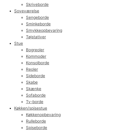
Skriveborde
Soveværelse
Sengeborde
Sminkeborde
Smykkeopbevaring
Tøjstativer
Stue
Bogreoler
Kommoder
Konsolborde
Reoler
Sideborde
Skabe
Skænke
Sofaborde
Tv-borde
Køkken/spisestue
Køkkenopbevaring
Rulleborde
Spiseborde