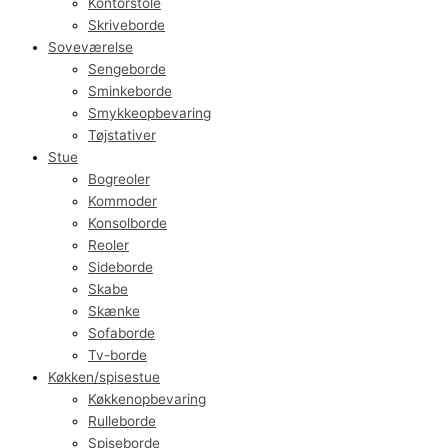
Kontorstole
Skriveborde
Soveværelse
Sengeborde
Sminkeborde
Smykkeopbevaring
Tøjstativer
Stue
Bogreoler
Kommoder
Konsolborde
Reoler
Sideborde
Skabe
Skænke
Sofaborde
Tv-borde
Køkken/spisestue
Køkkenopbevaring
Rulleborde
Spiseborde