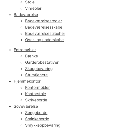
Stole
Vinreoler
Badeværelse
Badeværelsesreoler
Badeværelsesskabe
Badeværelsestilbehør
Over- og underskabe
Entremøbler
Bænke
Garderobestativer
Skoopbevaring
Stumtjenere
Hjemmekontor
Kontormøbler
Kontorstole
Skriveborde
Soveværelse
Sengeborde
Sminkeborde
Smykkeopbevaring