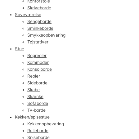
Kontorstole
Skriveborde
Soveværelse
Sengeborde
Sminkeborde
Smykkeopbevaring
Tøjstativer
Stue
Bogreoler
Kommoder
Konsolborde
Reoler
Sideborde
Skabe
Skænke
Sofaborde
Tv-borde
Køkken/spisestue
Køkkenopbevaring
Rulleborde
Spiseborde