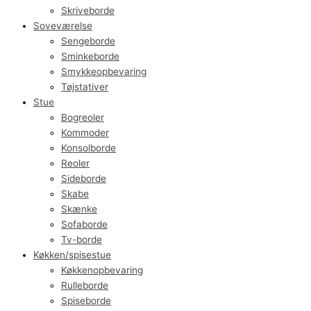
Skriveborde
Soveværelse
Sengeborde
Sminkeborde
Smykkeopbevaring
Tøjstativer
Stue
Bogreoler
Kommoder
Konsolborde
Reoler
Sideborde
Skabe
Skænke
Sofaborde
Tv-borde
Køkken/spisestue
Køkkenopbevaring
Rulleborde
Spiseborde