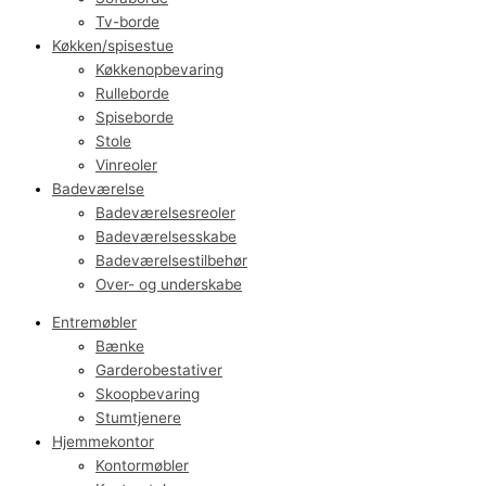
Tv-borde
Køkken/spisestue
Køkkenopbevaring
Rulleborde
Spiseborde
Stole
Vinreoler
Badeværelse
Badeværelsesreoler
Badeværelsesskabe
Badeværelsestilbehør
Over- og underskabe
Entremøbler
Bænke
Garderobestativer
Skoopbevaring
Stumtjenere
Hjemmekontor
Kontormøbler