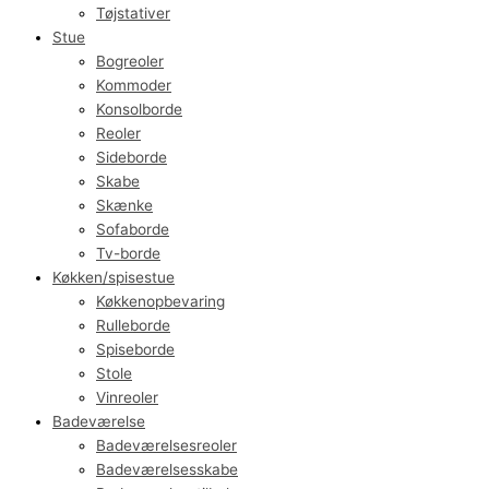
Tøjstativer
Stue
Bogreoler
Kommoder
Konsolborde
Reoler
Sideborde
Skabe
Skænke
Sofaborde
Tv-borde
Køkken/spisestue
Køkkenopbevaring
Rulleborde
Spiseborde
Stole
Vinreoler
Badeværelse
Badeværelsesreoler
Badeværelsesskabe