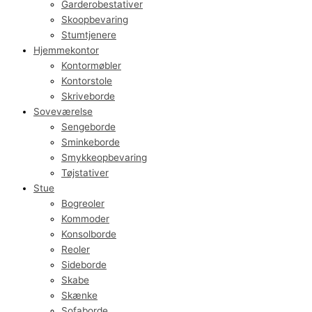
Garderobestativer
Skoopbevaring
Stumtjenere
Hjemmekontor
Kontormøbler
Kontorstole
Skriveborde
Soveværelse
Sengeborde
Sminkeborde
Smykkeopbevaring
Tøjstativer
Stue
Bogreoler
Kommoder
Konsolborde
Reoler
Sideborde
Skabe
Skænke
Sofaborde