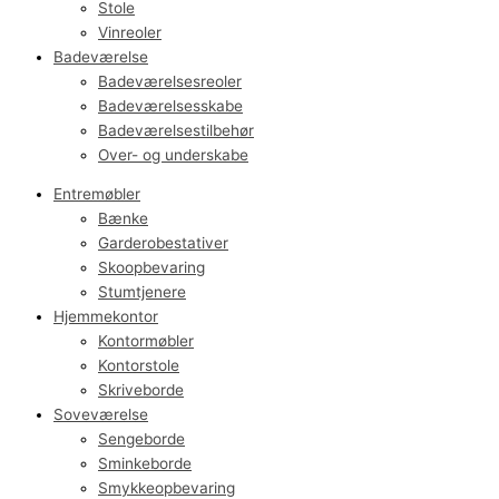
Stole
Vinreoler
Badeværelse
Badeværelsesreoler
Badeværelsesskabe
Badeværelsestilbehør
Over- og underskabe
Entremøbler
Bænke
Garderobestativer
Skoopbevaring
Stumtjenere
Hjemmekontor
Kontormøbler
Kontorstole
Skriveborde
Soveværelse
Sengeborde
Sminkeborde
Smykkeopbevaring