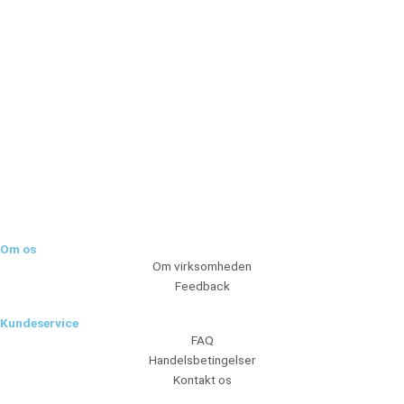
Tilmeld dig vores nyhedsbrev og vær den første til at
modtage nyheder om eksklusive tilbud og kampagner
Tilmeld
Om os
Om virksomheden
Feedback
Kundeservice
FAQ
Handelsbetingelser
Kontakt os