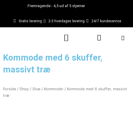
Gå
Fremragende - 4,5 ud af 5 stjerner
til
indholdet
Gratis levering
2-3 hverdages levering
24/7 kundeservice
Kurv
Kommode med 6 skuffer,
massivt træ
Forside
/
Shop
/
Stue
/
Kommoder
/ Kommode med 6 skuffer, massivt
træ