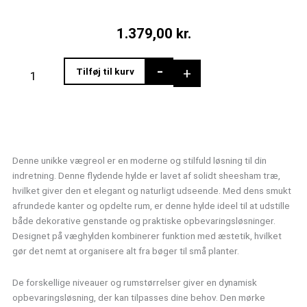
1.379,00
kr.
Vægreol
-
+
Tilføj til kurv
i
massivt
træ
med
asymmetriske
rum
Denne unikke vægreol er en moderne og stilfuld løsning til din
antal
indretning. Denne flydende hylde er lavet af solidt sheesham træ,
hvilket giver den et elegant og naturligt udseende. Med dens smukt
afrundede kanter og opdelte rum, er denne hylde ideel til at udstille
både dekorative genstande og praktiske opbevaringsløsninger.
Designet på væghylden kombinerer funktion med æstetik, hvilket
gør det nemt at organisere alt fra bøger til små planter.
De forskellige niveauer og rumstørrelser giver en dynamisk
opbevaringsløsning, der kan tilpasses dine behov. Den mørke