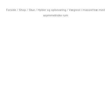
Forside
/
Shop
/
Stue
/
Hylder og opbevaring
/ Vægreol i massivt træ med
asymmetriske rum