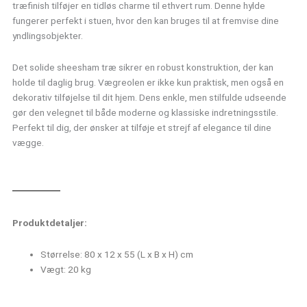
træfinish tilføjer en tidløs charme til ethvert rum. Denne hylde
fungerer perfekt i stuen, hvor den kan bruges til at fremvise dine
yndlingsobjekter.
Det solide sheesham træ sikrer en robust konstruktion, der kan
holde til daglig brug. Vægreolen er ikke kun praktisk, men også en
dekorativ tilføjelse til dit hjem. Dens enkle, men stilfulde udseende
gør den velegnet til både moderne og klassiske indretningsstile.
Perfekt til dig, der ønsker at tilføje et strejf af elegance til dine
vægge.
Produktdetaljer:
Størrelse: 80 x 12 x 55 (L x B x H) cm
Vægt: 20 kg