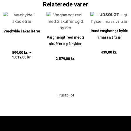
Relaterede varer
Prisinterval:
UDSOLGT
Dette
599,00 kr.
vare
til
har
1.019,00 kr.
Rund væghængt hylde
Væghylde i akacietræ
flere
Væghængt reol med 2
i massivt træ
varianter.
skuffer og 3 hylder
Mulighederne
439,00
kr.
599,00
kr.
–
kan
1.019,00
kr.
2.579,00
kr.
vælges
Læs mere
Vælg muligheder
på
Tilføj til kurv
varesiden
Trustpilot