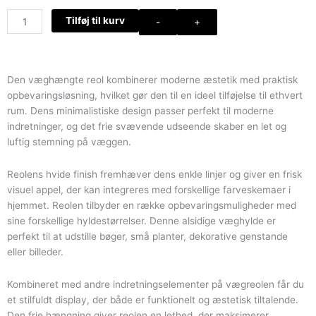
Aflang
Tilføj til kurv
-
+
hvid
vægreol
med
flere
Den væghængte reol kombinerer moderne æstetik med praktisk
hylder
opbevaringsløsning, hvilket gør den til en ideel tilføjelse til ethvert
antal
rum. Dens minimalistiske design passer perfekt til moderne
indretninger, og det frie svævende udseende skaber en let og
luftig stemning på væggen.
Reolens hvide finish fremhæver dens enkle linjer og giver en frisk
visuel appel, der kan integreres med forskellige farveskemaer i
hjemmet. Reolen tilbyder en række opbevaringsmuligheder med
sine forskellige hyldestørrelser. Denne alsidige væghylde er
perfekt til at udstille bøger, små planter, dekorative genstande
eller billeder.
Kombineret med andre indretningselementer på vægreolen får du
et stilfuldt display, der både er funktionelt og æstetisk tiltalende.
Den frie hængning giver reolen en lethed, der maksimerer