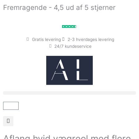
Gå
Fremragende - 4,5 ud af 5 stjerner
til
indholdet
Gratis levering
2-3 hverdages levering
24/7 kundeservice
Kurv
Aflang hvid vægreol med flere