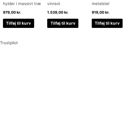
hylder i massivt træ
vinreol
metalstel
979,00
kr.
1.539,00
kr.
919,00
kr.
Tilføj til kurv
Tilføj til kurv
Tilføj til kurv
Trustpilot
Tilmeld dig vores nyhedsbrev og vær den første til at
modtage nyheder om eksklusive tilbud og kampagner
Tilmeld