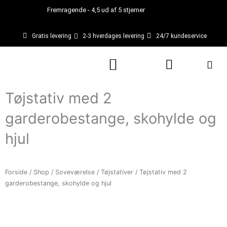
Gå
Fremragende - 4,5 ud af 5 stjerner
til
indholdet
Gratis levering
2-3 hverdages levering
24/7 kundeservice
Kurv
Tøjstativ med 2
garderobestange, skohylde og
hjul
Forside
/
Shop
/
Soveværelse
/
Tøjstativer
/ Tøjstativ med 2
garderobestange, skohylde og hjul