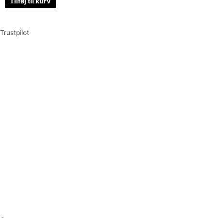
Tilføj til kurv
Trustpilot
Tilmeld dig vores nyhedsbrev og vær den første til at
modtage nyheder om eksklusive tilbud og kampagner
Tilmeld