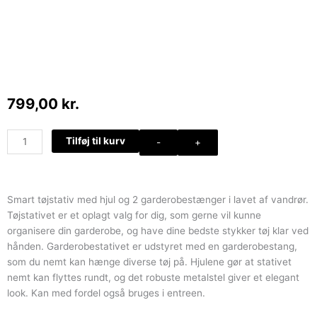
799,00
kr.
Tøjstativ
Tilføj til kurv
-
+
med
2
garderobestange,
skohylde
Smart tøjstativ med hjul og 2 garderobestænger i lavet af vandrør.
og
Tøjstativet er et oplagt valg for dig, som gerne vil kunne
hjul
organisere din garderobe, og have dine bedste stykker tøj klar ved
antal
hånden. Garderobestativet er udstyret med en garderobestang,
som du nemt kan hænge diverse tøj på. Hjulene gør at stativet
nemt kan flyttes rundt, og det robuste metalstel giver et elegant
look. Kan med fordel også bruges i entreen.