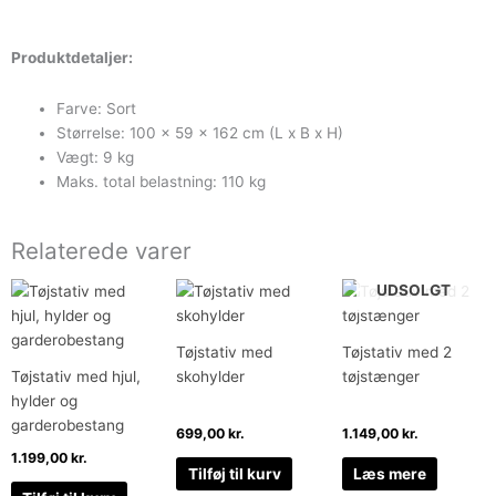
Produktdetaljer:
Farve: Sort
Størrelse: 100 x 59 x 162 cm (L x B x H)
Vægt: 9 kg
Maks. total belastning: 110 kg
Relaterede varer
UDSOLGT
Tøjstativ med
Tøjstativ med 2
Tøjstativ med hjul,
skohylder
tøjstænger
hylder og
garderobestang
699,00
kr.
1.149,00
kr.
1.199,00
kr.
Tilføj til kurv
Læs mere