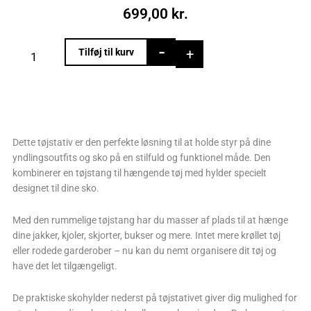
699,00
kr.
Hvidt
-
+
Tilføj til kurv
tøjstativ
med
skohylder
antal
Dette tøjstativ er den perfekte løsning til at holde styr på dine
yndlingsoutfits og sko på en stilfuld og funktionel måde. Den
kombinerer en tøjstang til hængende tøj med hylder specielt
designet til dine sko.
Med den rummelige tøjstang har du masser af plads til at hænge
dine jakker, kjoler, skjorter, bukser og mere. Intet mere krøllet tøj
eller rodede garderober – nu kan du nemt organisere dit tøj og
have det let tilgængeligt.
De praktiske skohylder nederst på tøjstativet giver dig mulighed for