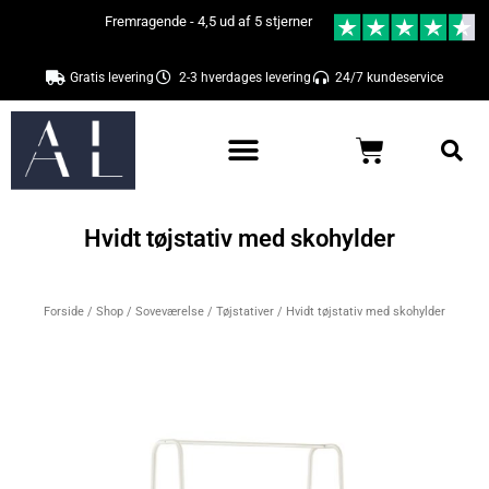
Gå
Fremragende - 4,5 ud af 5 stjerner
til
indholdet
Gratis levering
2-3 hverdages levering
24/7 kundeservice
Kurv
Hvidt tøjstativ med skohylder
Forside
/
Shop
/
Soveværelse
/
Tøjstativer
/ Hvidt tøjstativ med skohylder