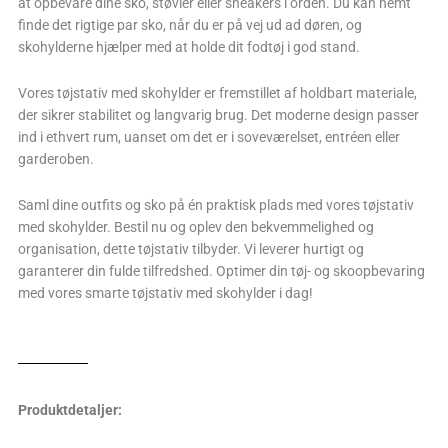
at opbevare dine sko, støvler eller sneakers i orden. Du kan nemt
finde det rigtige par sko, når du er på vej ud ad døren, og
skohylderne hjælper med at holde dit fodtøj i god stand.
Vores tøjstativ med skohylder er fremstillet af holdbart materiale,
der sikrer stabilitet og langvarig brug. Det moderne design passer
ind i ethvert rum, uanset om det er i soveværelset, entréen eller
garderoben.
Saml dine outfits og sko på én praktisk plads med vores tøjstativ
med skohylder. Bestil nu og oplev den bekvemmelighed og
organisation, dette tøjstativ tilbyder. Vi leverer hurtigt og
garanterer din fulde tilfredshed. Optimer din tøj- og skoopbevaring
med vores smarte tøjstativ med skohylder i dag!
Produktdetaljer: