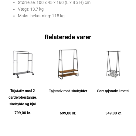
Størrelse: 100 x 45 x 160 (L x B x H) cm
Vægt: 13,7 kg
Maks. belastning: 115 kg
Relaterede varer
Tøjstativ med 2
Tøjstativ med skohylder
Sort tøjstativ i metal
garderobestange,
skohylde og hjul
799,00
kr.
699,00
kr.
549,00
kr.
Tilføj til kurv
Tilføj til kurv
Tilføj til kurv