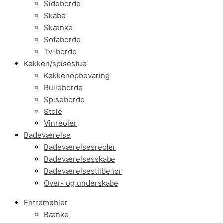
Sideborde
Skabe
Skænke
Sofaborde
Tv-borde
Køkken/spisestue
Køkkenopbevaring
Rulleborde
Spiseborde
Stole
Vinreoler
Badeværelse
Badeværelsesreoler
Badeværelsesskabe
Badeværelsestilbehør
Over- og underskabe
Entremøbler
Bænke