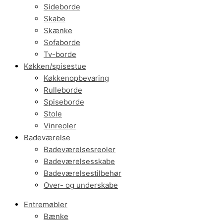
Sideborde
Skabe
Skænke
Sofaborde
Tv-borde
Køkken/spisestue
Køkkenopbevaring
Rulleborde
Spiseborde
Stole
Vinreoler
Badeværelse
Badeværelsesreoler
Badeværelsesskabe
Badeværelsestilbehør
Over- og underskabe
Entremøbler
Bænke