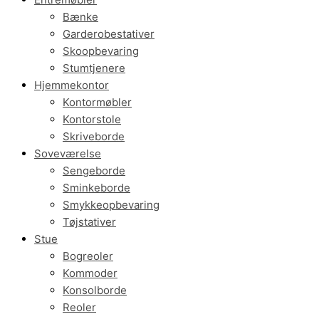
Bænke
Garderobestativer
Skoopbevaring
Stumtjenere
Hjemmekontor
Kontormøbler
Kontorstole
Skriveborde
Soveværelse
Sengeborde
Sminkeborde
Smykkeopbevaring
Tøjstativer
Stue
Bogreoler
Kommoder
Konsolborde
Reoler