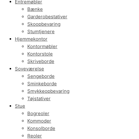
Entremøbler
Bænke
Garderobestativer
Skoopbevaring
Stumtjenere
Hjemmekontor
Kontormøbler
Kontorstole
Skriveborde
Soveværelse
Sengeborde
Sminkeborde
Smykkeopbevaring
Tøjstativer
Stue
Bogreoler
Kommoder
Konsolborde
Reoler