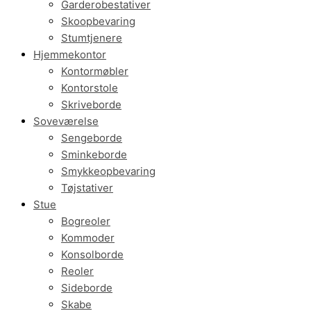
Garderobestativer
Skoopbevaring
Stumtjenere
Hjemmekontor
Kontormøbler
Kontorstole
Skriveborde
Soveværelse
Sengeborde
Sminkeborde
Smykkeopbevaring
Tøjstativer
Stue
Bogreoler
Kommoder
Konsolborde
Reoler
Sideborde
Skabe