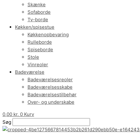
Skænke
Sofaborde
Tv-borde
Køkken/spisestue
Køkkenopbevaring
Rulleborde
Spiseborde
Stole
Vinreoler
Badeværelse
Badeværelsesreoler
Badeværelsesskabe
Badeværelsestilbehør
Over- og underskabe
0,00
kr.
0
Kurv
Søg