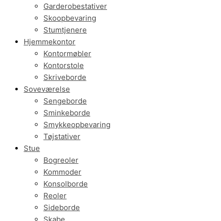
Garderobestativer
Skoopbevaring
Stumtjenere
Hjemmekontor
Kontormøbler
Kontorstole
Skriveborde
Soveværelse
Sengeborde
Sminkeborde
Smykkeopbevaring
Tøjstativer
Stue
Bogreoler
Kommoder
Konsolborde
Reoler
Sideborde
Skabe