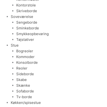
Kontorstole
Skriveborde
Soveværelse
Sengeborde
Sminkeborde
Smykkeopbevaring
Tøjstativer
Stue
Bogreoler
Kommoder
Konsolborde
Reoler
Sideborde
Skabe
Skænke
Sofaborde
Tv-borde
Køkken/spisestue