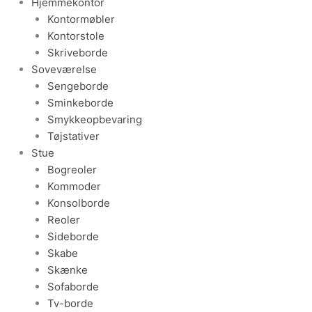
Hjemmekontor
Kontormøbler
Kontorstole
Skriveborde
Soveværelse
Sengeborde
Sminkeborde
Smykkeopbevaring
Tøjstativer
Stue
Bogreoler
Kommoder
Konsolborde
Reoler
Sideborde
Skabe
Skænke
Sofaborde
Tv-borde