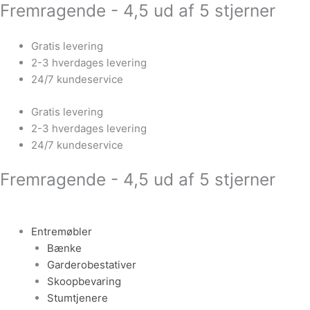
Fremragende - 4,5 ud af 5 stjerner
Gå
Sminkebord
til
med
indholdet
foldbare
Gratis levering
spejle
2-3 hverdages levering
antal
24/7 kundeservice
Gratis levering
2-3 hverdages levering
24/7 kundeservice
Fremragende - 4,5 ud af 5 stjerner
Entremøbler
Bænke
Garderobestativer
Skoopbevaring
Stumtjenere