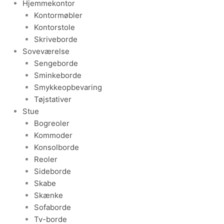
Hjemmekontor
Kontormøbler
Kontorstole
Skriveborde
Soveværelse
Sengeborde
Sminkeborde
Smykkeopbevaring
Tøjstativer
Stue
Bogreoler
Kommoder
Konsolborde
Reoler
Sideborde
Skabe
Skænke
Sofaborde
Tv-borde