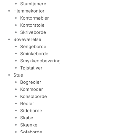
Stumtjenere
Hjemmekontor
Kontormøbler
Kontorstole
Skriveborde
Soveværelse
Sengeborde
Sminkeborde
Smykkeopbevaring
Tøjstativer
Stue
Bogreoler
Kommoder
Konsolborde
Reoler
Sideborde
Skabe
Skænke
Sofaborde