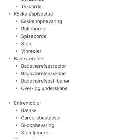
Tv-borde
Køkken/spisestue
Køkkenopbevaring
Rulleborde
Spiseborde
Stole
Vinreoler
Badeværelse
Badeværelsesreoler
Badeværelsesskabe
Badeværelsestilbehør
Over- og underskabe
Entremøbler
Bænke
Garderobestativer
Skoopbevaring
Stumtjenere