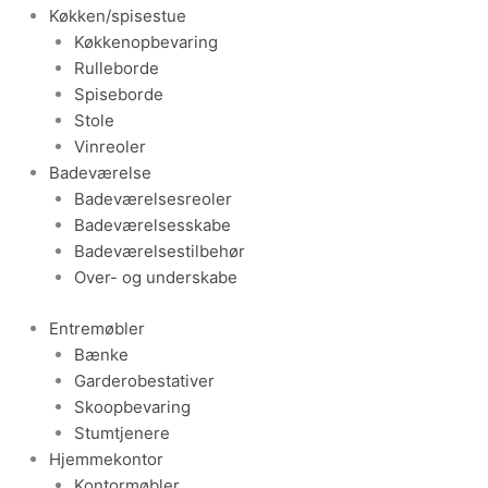
Køkken/spisestue
Køkkenopbevaring
Rulleborde
Spiseborde
Stole
Vinreoler
Badeværelse
Badeværelsesreoler
Badeværelsesskabe
Badeværelsestilbehør
Over- og underskabe
Entremøbler
Bænke
Garderobestativer
Skoopbevaring
Stumtjenere
Hjemmekontor
Kontormøbler