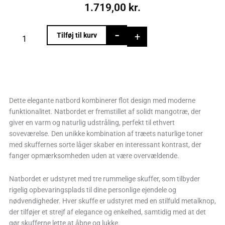
1.719,00
kr.
Sengebord
-
+
Tilføj til kurv
i
mangotræ
med
sorte
og
træfarvede
Dette elegante natbord kombinerer flot design med moderne
skuffer
funktionalitet. Natbordet er fremstillet af solidt mangotræ, der
antal
giver en varm og naturlig udstråling, perfekt til ethvert
soveværelse. Den unikke kombination af træets naturlige toner
med skuffernes sorte låger skaber en interessant kontrast, der
fanger opmærksomheden uden at være overvældende.
Natbordet er udstyret med tre rummelige skuffer, som tilbyder
rigelig opbevaringsplads til dine personlige ejendele og
nødvendigheder. Hver skuffe er udstyret med en stilfuld metalknop,
der tilføjer et strejf af elegance og enkelhed, samtidig med at det
gør skufferne lette at åbne og lukke.