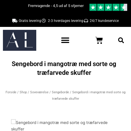
Gå
Fremragende - 4,5 ud af 5 stjerner
til
indholdet
Gratis levering
2-3 hverdages levering
24/7 kundeservice
Kurv
Sengebord i mangotræ med sorte og
træfarvede skuffer
Forside
/
Shop
/
Soveværelse
/
Sengeborde
/ Sengebord i mangotræ med sorte og
træfarvede skuffer