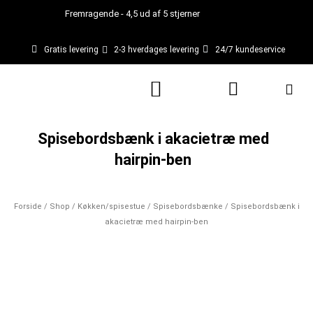
Gå
Fremragende - 4,5 ud af 5 stjerner
til
indholdet
Gratis levering
2-3 hverdages levering
24/7 kundeservice
Kurv
Spisebordsbænk i akacietræ med
hairpin-ben
Forside
/
Shop
/
Køkken/spisestue
/
Spisebordsbænke
/ Spisebordsbænk i
akacietræ med hairpin-ben