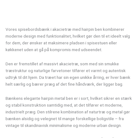
Vores spisebordsbænk i akacietræ med hairpin ben kombinerer
moderne design med funktionalitet, hvilket gør den til et ideelt valg
for dem, der ønsker at maksimere pladsen i spisestuen eller
køkkenet uden at gå på kompromis med udseendet.
Den er fremstillet af massivt akacietræ, som med sin smukke
træstruktur og naturlige farvetoner tilfører et varmt og autentisk
udtryk til dit hjem. Da træet har sin egen unikke årring, er hver bænk
helt særlig og bærer præg af det fine håndværk, der ligger bag.
Bænkens elegante hairpin metal ben er i sort, hvilket sikrer en stærk
og stabil konstruktion samtidig med, at det tilfører et moderne,
industrielt præg. Den stilrene kombination af naturtræ og metal gør
bænken alsidig og velegnet til mange forskellige boligstile – fra
vintage til skandinavisk minimalisme og moderne urban design.