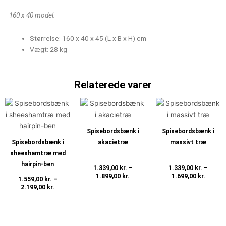
160 x 40 model:
Størrelse: 160 x 40 x 45 (L x B x H) cm
Vægt: 28 kg
Relaterede varer
Prisinterval:
Prisinterval:
Prisint
Dette
Dette
Det
1.559,00 kr.
1.339,00 kr.
1.339,0
vare
vare
var
til
til
til
har
har
har
2.199,00 kr.
1.899,00 kr.
1.699,0
Spisebordsbænk i
Spisebordsbænk i
flere
flere
fle
Spisebordsbænk i
akacietræ
massivt træ
varianter.
varianter.
var
sheeshamtræ med
Mulighederne
Mulighederne
Mul
hairpin-ben
1.339,00
kr.
–
1.339,00
kr.
–
kan
kan
ka
1.899,00
kr.
1.699,00
kr.
1.559,00
kr.
–
vælges
vælges
væ
2.199,00
kr.
Vælg muligheder
Vælg muligheder
på
på
på
Vælg muligheder
varesiden
varesiden
var