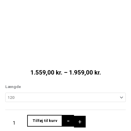
Prisinterval
1.559,00
kr.
–
1.959,00
kr.
1.559,00 kr
til
Spisebordsbænk
Længde
1.959,00 kr
i
akacietræ
med
hairpin-
-
ben
+
Tilføj til kurv
antal