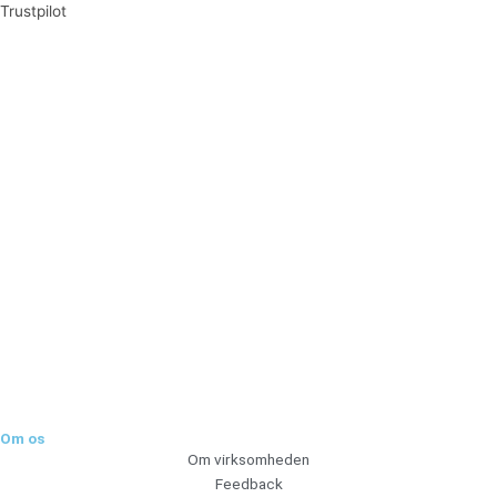
Trustpilot
Tilmeld dig vores nyhedsbrev og vær den første til at
modtage nyheder om eksklusive tilbud og kampagner
Tilmeld
Om os
Om virksomheden
Feedback