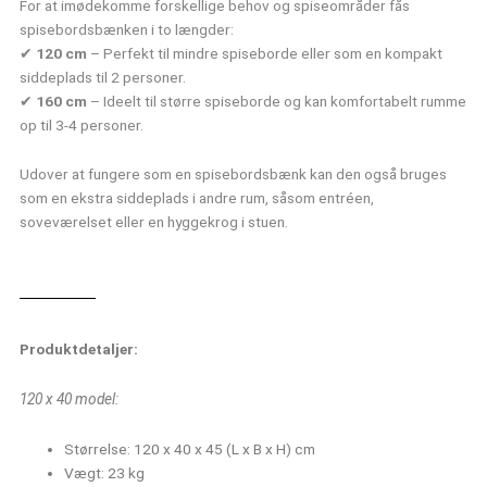
For at imødekomme forskellige behov og spiseområder fås
spisebordsbænken i to længder:
✔
120 cm
– Perfekt til mindre spiseborde eller som en kompakt
siddeplads til 2 personer.
✔
160 cm
– Ideelt til større spiseborde og kan komfortabelt rumme
op til 3-4 personer.
Udover at fungere som en spisebordsbænk kan den også bruges
som en ekstra siddeplads i andre rum, såsom entréen,
soveværelset eller en hyggekrog i stuen.
Produktdetaljer:
120 x 40 model:
Størrelse: 120 x 40 x 45 (L x B x H) cm
Vægt: 23 kg