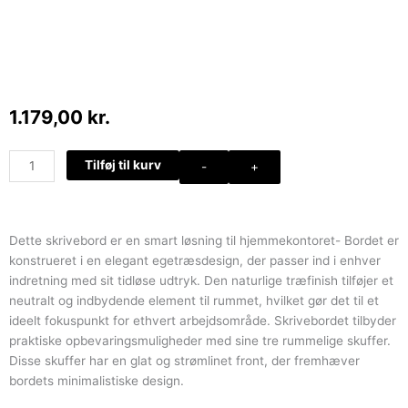
1.179,00
kr.
Skrivebord
Tilføj til kurv
-
+
med
3
skuffer,
lys
Dette skrivebord er en smart løsning til hjemmekontoret- Bordet er
eg
konstrueret i en elegant egetræsdesign, der passer ind i enhver
antal
indretning med sit tidløse udtryk. Den naturlige træfinish tilføjer et
neutralt og indbydende element til rummet, hvilket gør det til et
ideelt fokuspunkt for ethvert arbejdsområde. Skrivebordet tilbyder
praktiske opbevaringsmuligheder med sine tre rummelige skuffer.
Disse skuffer har en glat og strømlinet front, der fremhæver
bordets minimalistiske design.