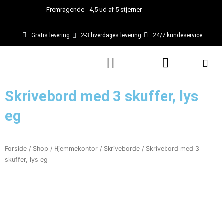
Gå
Fremragende - 4,5 ud af 5 stjerner
til
indholdet
Gratis levering
2-3 hverdages levering
24/7 kundeservice
Kurv
Skrivebord med 3 skuffer, lys
eg
Forside
/
Shop
/
Hjemmekontor
/
Skriveborde
/ Skrivebord med 3
skuffer, lys eg