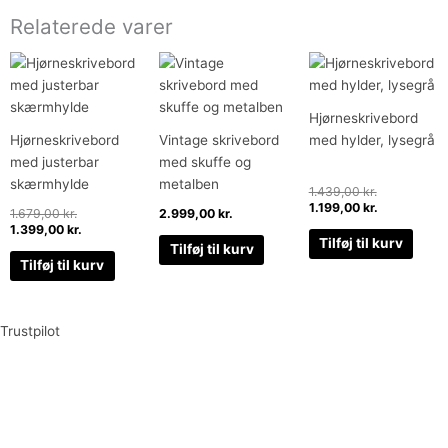
Relaterede varer
Den
Den
Den
Den
oprindelige
aktuelle
oprindelige
aktuelle
pris
pris
pris
pris
var:
er:
var:
er:
Hjørneskrivebord
1.679,00 kr..
1.399,00 kr..
1.439,00 kr.
1.199,00 kr.
Hjørneskrivebord
Vintage skrivebord
med hylder, lysegrå
med justerbar
med skuffe og
skærmhylde
metalben
1.439,00
kr.
1.199,00
kr.
1.679,00
kr.
2.999,00
kr.
1.399,00
kr.
Tilføj til kurv
Tilføj til kurv
Tilføj til kurv
Trustpilot