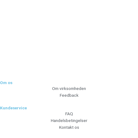
Tilmeld dig vores nyhedsbrev og vær den første til at
modtage nyheder om eksklusive tilbud og kampagner
Tilmeld
Om os
Om virksomheden
Feedback
Kundeservice
FAQ
Handelsbetingelser
Kontakt os