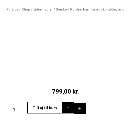
Forside
/
Shop
/
Entremøbler
/
Bænke
/ Polstret bænk med skohylder, hvid
799,00
kr.
Polstret
-
+
Tilføj til kurv
bænk
med
skohylder,
hvid