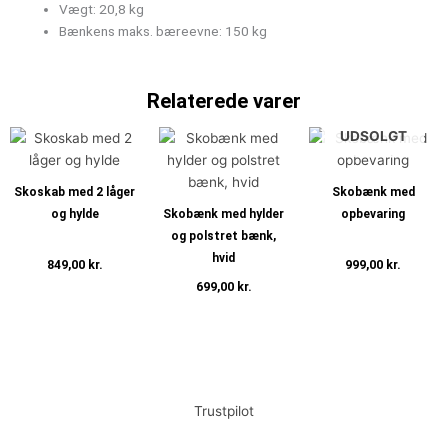
Vægt: 20,8 kg
Bænkens maks. bæreevne: 150 kg
Relaterede varer
UDSOLGT
Skoskab med 2 låger
Skobænk med
og hylde
Skobænk med hylder
opbevaring
og polstret bænk,
hvid
849,00
kr.
999,00
kr.
699,00
kr.
Tilføj til kurv
Læs mere
Tilføj til kurv
Trustpilot