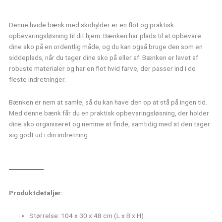
antal
Denne hvide bænk med skohylder er en flot og praktisk
opbevaringsløsning til dit hjem. Bænken har plads til at opbevare
dine sko på en ordentlig måde, og du kan også bruge den som en
siddeplads, når du tager dine sko på eller af. Bænken er lavet af
robuste materialer og har en flot hvid farve, der passer ind i de
fleste indretninger.
Bænken er nem at samle, så du kan have den op at stå på ingen tid.
Med denne bænk får du en praktisk opbevaringsløsning, der holder
dine sko organiseret og nemme at finde, samtidig med at den tager
sig godt ud i din indretning.
Produktdetaljer:
Størrelse: 104 x 30 x 48 cm (L x B x H)